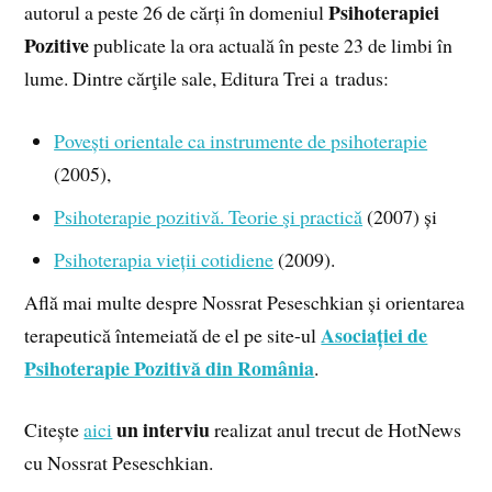
Psihoterapiei
autorul a peste 26 de cărți în domeniul
Pozitive
publicate la ora actuală în peste 23 de limbi în
lume. Dintre cărţile sale, Editura Trei a tradus:
Povești orientale ca instrumente de psihoterapie
(2005),
Psihoterapie pozitivă. Teorie şi practică
(2007) și
Psihoterapia vieții cotidiene
(2009).
Află mai multe despre Nossrat Peseschkian și orientarea
Asociației de
terapeutică întemeiată de el pe site-ul
Psihoterapie Pozitivă din România
.
un interviu
Citește
aici
realizat anul trecut de HotNews
cu Nossrat Peseschkian.