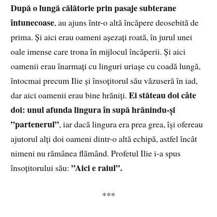
După o lungă călătorie prin pasaje subterane
întunecoase
, au ajuns într-o altă încăpere deosebită de
prima. Și aici erau oameni așezați roată, în jurul unei
oale imense care trona în mijlocul încăperii. Și aici
oamenii erau înarmați cu linguri uriașe cu coadă lungă,
întocmai precum Ilie și însoțitorul său văzuseră în iad,
Ei stăteau doi câte
dar aici oamenii erau bine hrăniți.
doi: unul afunda lingura în supă hrănindu-și
”partenerul”
, iar dacă lingura era prea grea, își ofereau
ajutorul alți doi oameni dintr-o altă echipă, astfel încât
nimeni nu rămânea flămând. Profetul Ilie i-a spus
”Aici e raiul”.
însoțitorului său:
***