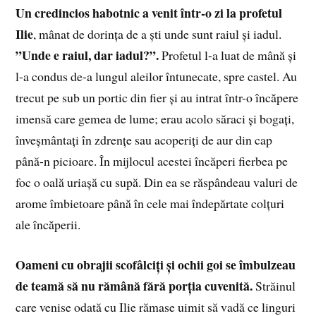
Un credincios habotnic a venit într-o zi la profetul
Ilie
, mânat de dorința de a ști unde sunt raiul și iadul.
”Unde e raiul, dar iadul?”.
Profetul l-a luat de mână și
l-a condus de-a lungul aleilor întunecate, spre castel. Au
trecut pe sub un portic din fier și au intrat într-o încăpere
imensă care gemea de lume; erau acolo săraci și bogați,
înveșmântați în zdrențe sau acoperiți de aur din cap
până-n picioare. În mijlocul acestei încăperi fierbea pe
foc o oală uriașă cu supă. Din ea se răspândeau valuri de
arome îmbietoare până în cele mai îndepărtate colțuri
ale încăperii.
Oameni cu obrajii scofâlciți și ochii goi se îmbulzeau
de teamă să nu rămână fără porția cuvenită.
Străinul
care venise odată cu Ilie rămase uimit să vadă ce linguri