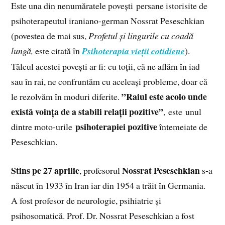
Este una din nenumăratele povești persane istorisite de
psihoterapeutul iraniano-german Nossrat Peseschkian
(povestea de mai sus,
Profetul și lingurile cu coadă
lungă,
este citată în
Psihoterapia vieții cotidiene
).
Tâlcul acestei povești ar fi: cu toții, că ne aflăm în iad
sau în rai, ne confruntăm cu aceleași probleme, doar că
”Raiul este acolo unde
le rezolvăm în moduri diferite.
există voința de a stabili relații pozitive”
, este unul
psihoterapiei pozitive
dintre moto-urile
întemeiate de
Peseschkian.
Stins pe 27 aprilie
Nossrat Peseschkian
, profesorul
s-a
născut în 1933 în Iran iar din 1954 a trăit în Germania.
A fost profesor de neurologie, psihiatrie și
psihosomatică. Prof. Dr. Nossrat Peseschkian a fost