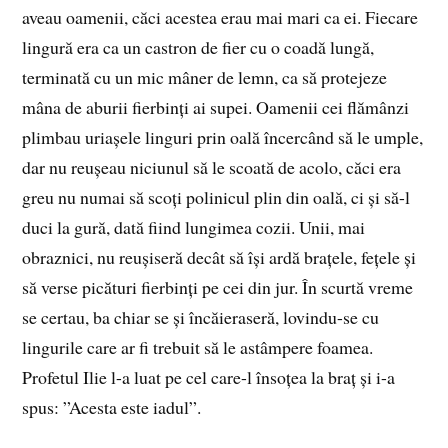
aveau oamenii, căci acestea erau mai mari ca ei. Fiecare
lingură era ca un castron de fier cu o coadă lungă,
terminată cu un mic mâner de lemn, ca să protejeze
mâna de aburii fierbinți ai supei. Oamenii cei flămânzi
plimbau uriașele linguri prin oală încercând să le umple,
dar nu reușeau niciunul să le scoată de acolo, căci era
greu nu numai să scoți polinicul plin din oală, ci și să-l
duci la gură, dată fiind lungimea cozii. Unii, mai
obraznici, nu reușiseră decât să își ardă brațele, fețele și
să verse picături fierbinți pe cei din jur. În scurtă vreme
se certau, ba chiar se și încăieraseră, lovindu-se cu
lingurile care ar fi trebuit să le astâmpere foamea.
Profetul Ilie l-a luat pe cel care-l însoțea la braț și i-a
spus: ”Acesta este iadul”.