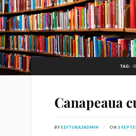
TAG:
O
Canapeaua cu
BY
EDITURA3ADMIN
ON
3 SEPTE