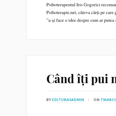
Psihoterapeutul Iris Gogorici recomand
Psihoterapie.net, câteva cărți pe care p
”a-și face o idee despre cum ar putea 
Când îți pui 
BY
EDITURA3ADMIN
ON
7 MARCH