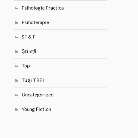
Psihologie Practica
Psihoterapie
SF & F
Știință
Top
Tu și TREI
Uncategorized
Young Fiction