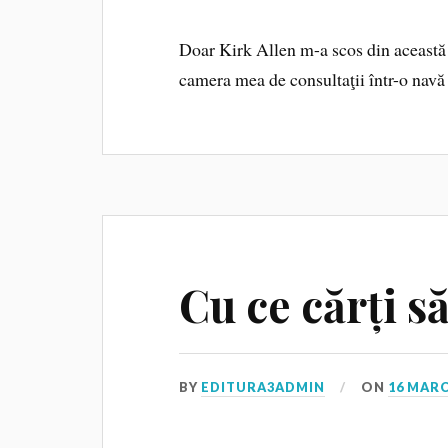
Doar Kirk Allen m-a scos din această
camera mea de consultaţii într-o navă 
Cu ce cărți s
BY
EDITURA3ADMIN
ON
16 MARC