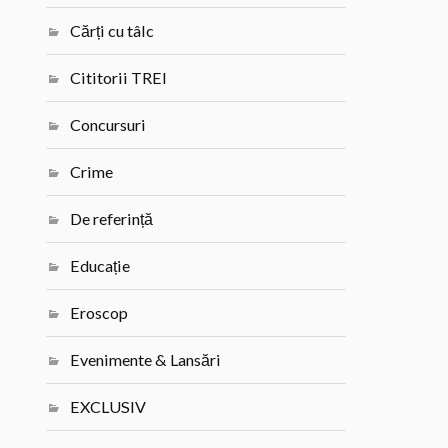
Cărți cu tâlc
Cititorii TREI
Concursuri
Crime
De referință
Educație
Eroscop
Evenimente & Lansări
EXCLUSIV