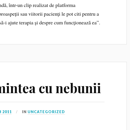
ă, într-un clip realizat de platforma
roaspeții sau viitorii pacienți le pot citi pentru a
să-i ajute terapia și despre cum funcționează ea”.
mintea cu nebunii
 2011
IN
UNCATEGORIZED