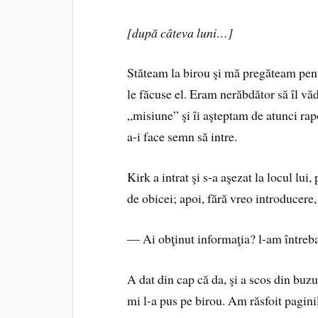
[după câteva luni…]
Stăteam la birou şi mă pregăteam pent
le făcuse el. Eram nerăbdător să îl văd
„misiune” şi îi aşteptam de atunci ra
a-i face semn să intre.
Kirk a intrat şi s-a aşezat la locul lui
de obicei; apoi, fără vreo introducer
— Ai obţinut informaţia? l-am întreba
A dat din cap că da, şi a scos din buzu
mi l-a pus pe birou. Am răsfoit pagini