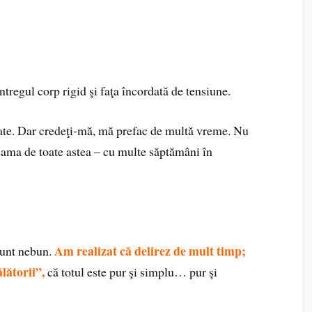
ntregul corp rigid şi faţa încordată de tensiune.
tate. Dar credeţi-mă, mă prefac de multă vreme. Nu
eama de toate astea – cu multe săptămâni în
Am realizat că delirez de mult timp;
sunt nebun.
lătorii”,
că totul este pur şi simplu… pur şi