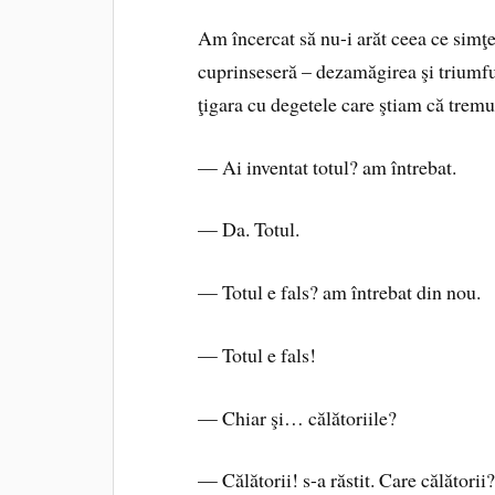
Am încercat să nu-i arăt ceea ce sim
cuprinseseră – dezamăgirea şi triumful
ţigara cu degetele care ştiam că tremu
— Ai inventat totul? am întrebat.
— Da. Totul.
— Totul e fals? am întrebat din nou.
— Totul e fals!
— Chiar şi… călătoriile?
— Călătorii! s-a răstit. Care călători