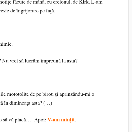
 notiţe făcute de mână, cu creionul, de Kirk. L-am
esie de îngrijorare pe faţă.
nimic.
? Nu vrei să lucrăm împreună la asta?
iile mototolite de pe birou şi aprinzându-mi o
ntă în dimineaţa asta? (…)
V-am minţit
n-o să vă placă… Apoi:
.