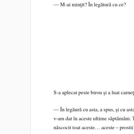
— M-ai minţit? În legătură cu ce?
S-a aplecat peste birou şi a luat carneţ
— În legăură cu asta, a spus, şi cu asta
v-am dat în aceste ultime săptămâni. 
născocit toat aceste… aceste – prostii