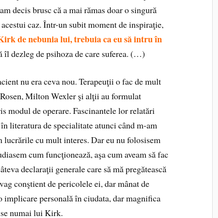
d am decis brusc că a mai rămas doar o singură
acestui caz. Într-un subit moment de inspiraţie,
Kirk de nebunia lui,
trebuia ca eu să intru în
să îl dezleg de psihoza de care suferea. (…)
acient nu era ceva nou. Terapeuţii o fac de mult
n Rosen, Milton Wexler şi alţii au formulat
cris modul de operare. Fascinantele lor relatări
în literatura de specialitate atunci când m-am
sem lucrările cu mult interes. Dar eu nu folosisem
studiasem cum funcţionează, aşa cum aveam să fac
câteva declaraţii generale care să mă pregătească
vag conştient de pericolele ei, dar mânat de
 o implicare personală în ciudata, dar magnifica
use numai lui Kirk.