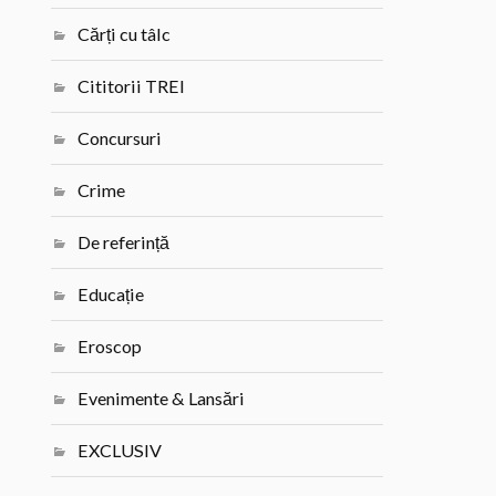
Cărți cu tâlc
Cititorii TREI
Concursuri
Crime
De referință
Educație
Eroscop
Evenimente & Lansări
EXCLUSIV