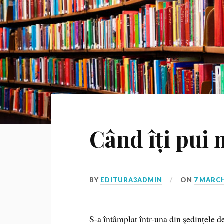
Când îți pui 
BY
EDITURA3ADMIN
ON
7 MARCH
S-a întâmplat într-una din şedinţele d