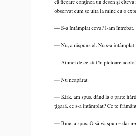
că fiecare conţinea un desen şi cîteva
observat cum se uita la mine cu o expr
— S-a întâmplat ceva? l-am întrebat.
— Nu, a răspuns el. Nu s-a întâmplat 
— Atunci de ce stai în picioare acolo
— Nu neapărat.
— Kirk, am spus, dând la o parte hârt
ţigară, ce s-a întâmplat? Ce te frămâ
— Bine, a spus. O să vă spun – dar 