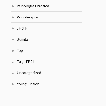
Psihologie Practica
Psihoterapie
SF & F
Știință
Top
Tu și TREI
Uncategorized
Young Fiction