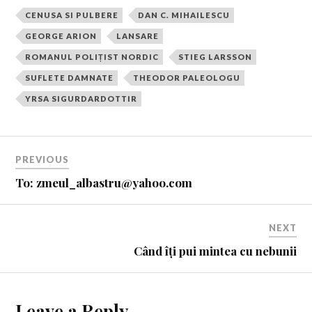
CENUSA SI PULBERE
DAN C. MIHAILESCU
GEORGE ARION
LANSARE
ROMANUL POLIȚIST NORDIC
STIEG LARSSON
SUFLETE DAMNATE
THEODOR PALEOLOGU
YRSA SIGURDARDOTTIR
PREVIOUS
To: zmeul_albastru@yahoo.com
NEXT
Când îți pui mintea cu nebunii
Leave a Reply