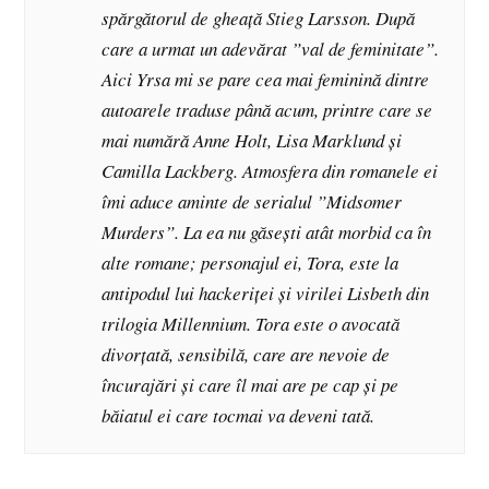
spărgătorul de gheață Stieg Larsson. După
care a urmat un adevărat ”val de feminitate”.
Aici Yrsa mi se pare cea mai feminină dintre
autoarele traduse până acum, printre care se
mai numără Anne Holt, Lisa Marklund și
Camilla Lackberg. Atmosfera din romanele ei
îmi aduce aminte de serialul ”
Midsomer
Murders”
. La ea nu găsești atât morbid ca în
alte romane; personajul ei, Tora, este la
antipodul lui hackeriței și virilei Lisbeth din
trilogia
Millennium
. Tora este o avocată
divorțată, sensibilă, care are nevoie de
încurajări și care îl mai are pe cap și pe
băiatul ei care tocmai va deveni tată.