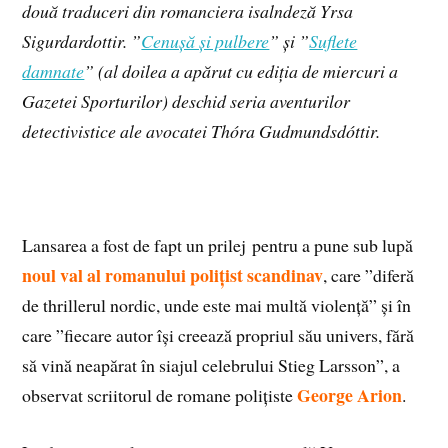
două traduceri din romanciera isalndeză Yrsa
Sigurdardottir. ”
Cenușă și pulbere
” și ”
Suflete
damnate
” (al doilea a apărut cu ediția de miercuri a
Gazetei Sporturilor) deschid seria aventurilor
detectivistice ale avocatei Thóra Gudmundsdóttir.
Lansarea a fost de fapt un prilej pentru a pune sub lupă
noul val al romanului polițist scandinav
, care ”diferă
de thrillerul nordic, unde este mai multă violență” și în
care ”fiecare autor își creează propriul său univers, fără
să vină neapărat în siajul celebrului Stieg Larsson”, a
George Arion
observat scriitorul de romane polițiste
.