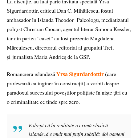
La discuție, au luat parte invitata specială Yrsa
Sigurdardottir, criticul Dan C. Mihăilescu, fostul
ambasador în Islanda Theodor Paleologu, mediatizatul
polițist Christian Ciocan, agentul literar Simona Kessler,
iar din partea ”casei” au fost prezente Magdalena
Mărculescu, directorul editorial al grupului Trei,
și jurnalista Maria Andrieș de la GSP.
Yrsa Sigurdardottir
Romanciera islandeză
(care
profesează ca inginer în construcții) a vorbit despre
paradoxul succesului poveștilor polițiste în niște țări cu
o criminalitate ce tinde spre zero.
E drept că în realitate o crimă clasică
islandeză e mult mai puțin subtilă: doi oameni