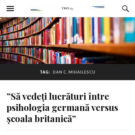
TAG:
DAN C. MIHAILESCU
”Să vedeți lucrături între
psihologia germană versus
școala britanică”