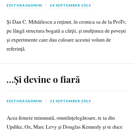
EDITURA3ADMIN
24 SEPTEMBER 2013
Și Dan C. Mihăilescu a reținut, în cronica sa de la ProTv,
pe lângă structura bogată a cărții, și mulțimea de povești
și experimente care dau culoare acestui volum de
referință.
…Și devine o fiară
EDITURA3ADMIN
11 SEPTEMBER 2013
Acea femeie minunată, omniînțelegătoare, te ia din
Updike, Oz, Marc Levy și Douglas Kennedy și te duce