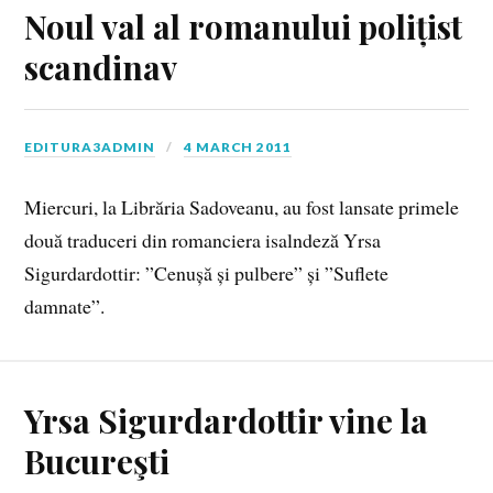
Noul val al romanului polițist
scandinav
EDITURA3ADMIN
4 MARCH 2011
Miercuri, la Librăria Sadoveanu, au fost lansate primele
două traduceri din romanciera isalndeză Yrsa
Sigurdardottir: ”Cenușă și pulbere” și ”Suflete
damnate”.
Yrsa Sigurdardottir vine la
Bucureşti