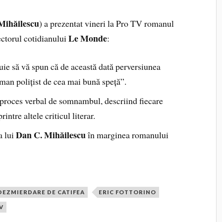
Mihăilescu
) a prezentat vineri la Pro TV romanul
Le Monde
ectorul cotidianului
:
uie să vă spun că de această dată perversiunea
man polițist de cea mai bună speță”.
e proces verbal de somnambul, descriind fiecare
intre altele criticul literar.
Dan C. Mihăilescu
a lui
în marginea romanului
DEZMIERDARE DE CATIFEA
ERIC FOTTORINO
V