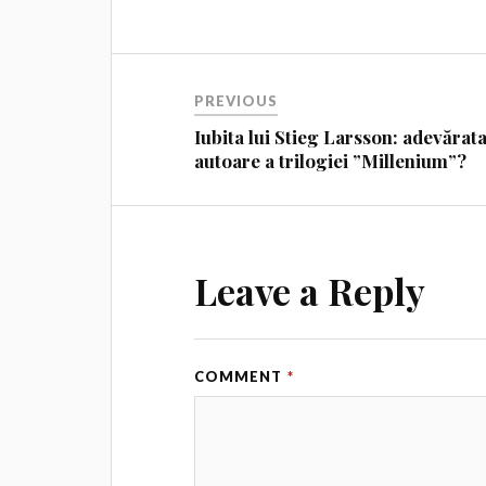
PREVIOUS
Iubita lui Stieg Larsson: adevărat
autoare a trilogiei ”Millenium”?
Leave a Reply
COMMENT
*