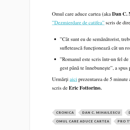
Dan C. 
Omul care aduce cartea (aka
”Dezmierdare de catifea”
scris de dir
”Cât sunt eu de semănătorist, treb
sufletească funcționează cât un ro
”Romanul este scris într-un fel d
gest până te înnebunește”, a spus pr
Urmărți
aici
prezentarea de 5 minute 
Eric Fottorino
.
scris de
CRONICA
DAN C. MIHAILESCU
OMUL CARE ADUCE CARTEA
PRO T