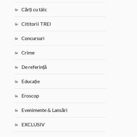
Cărți cu tâlc
Cititorii TREI
Concursuri
Crime
De referință
Educație
Eroscop
Evenimente & Lansări
EXCLUSIV