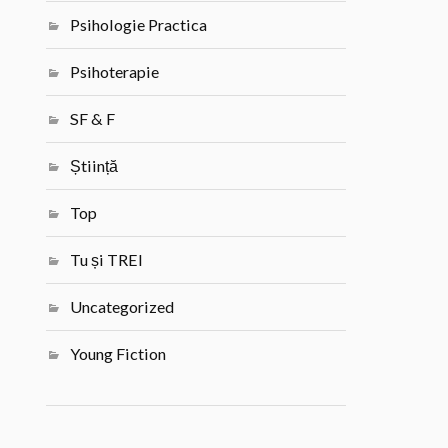
Psihologie Practica
Psihoterapie
SF & F
Știință
Top
Tu și TREI
Uncategorized
Young Fiction