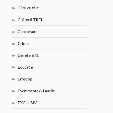
Cărți cu tâlc
Cititorii TREI
Concursuri
Crime
De referință
Educație
Eroscop
Evenimente & Lansări
EXCLUSIV