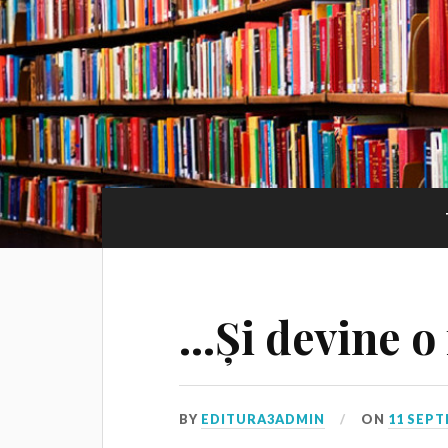
…Și devine o 
BY
EDITURA3ADMIN
ON
11 SEPT