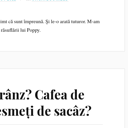
simt că sunt împreună. Şi le-o arată tuturor. M-am
răsuflării lui Poppy.
rânz? Cafea de
esmeți de sacâz?