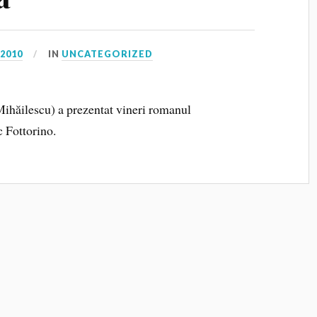
 2010
IN
UNCATEGORIZED
ihăilescu) a prezentat vineri romanul
c Fottorino.