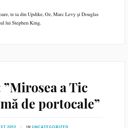
are, te ia din Updike, Oz, Marc Levy și Douglas
ul lui Stephen King.
 ”Mirosea a Tic
omă de portocale”
ST 2012
IN
UNCATEGORIZED