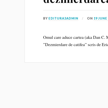
BY
EDITURA3ADMIN
ON
19 JUNE
Omul care aduce cartea (aka Dan C. M
”Dezmierdare de catifea” scris de Eri