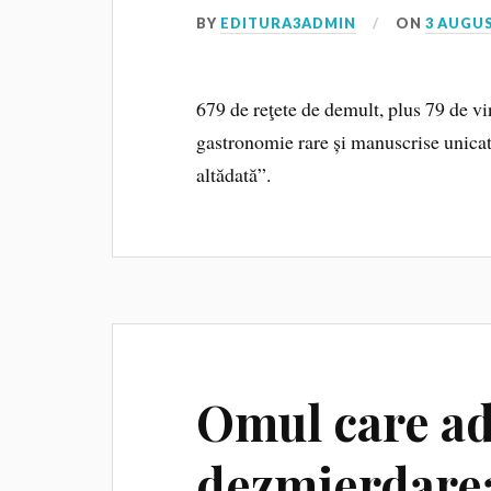
BY
EDITURA3ADMIN
ON
3 AUGUS
679 de reţete de demult, plus 79 de vin
gastronomie rare și manuscrise unica
altădată”.
Omul care a
dezmierdare