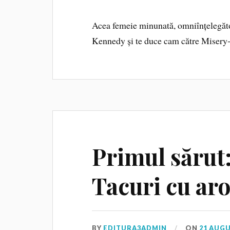
Acea femeie minunată, omniînțelegăto
Kennedy și te duce cam către Misery-
Primul sărut:
Tacuri cu ar
BY
EDITURA3ADMIN
ON
21 AUGU