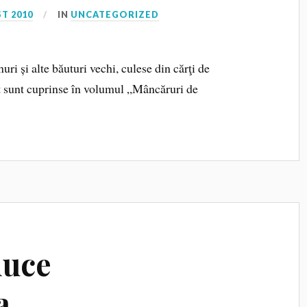
T 2010
IN
UNCATEGORIZED
uri și alte băuturi vechi, culese din cărţi de
t sunt cuprinse în volumul „Mâncăruri de
duce
a