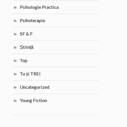
Psihologie Practica
Psihoterapie
SF & F
Știință
Top
Tu și TREI
Uncategorized
Young Fiction