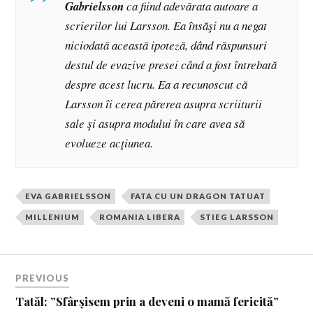
Gabrielsson
ca fiind adevărata autoare a
scrierilor lui Larsson. Ea însăşi nu a negat
niciodată această ipoteză, dând răspunsuri
destul de evazive presei când a fost întrebată
despre acest lucru. Ea a recunoscut că
Larsson îi cerea părerea asupra scriiturii
sale şi asupra modului în care avea să
evolueze acţiunea.
EVA GABRIELSSON
FATA CU UN DRAGON TATUAT
MILLENIUM
ROMANIA LIBERA
STIEG LARSSON
PREVIOUS
Tatăl: ”Sfârșisem prin a deveni o mamă fericită”