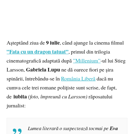
9 iulie
Așteptând ziua de
, când ajunge la cinema filmul
”Fata cu un dragon tatuat”
, primul din trilogia
cinematografică adaptată după
”Millenium”
-ul lui Stieg
Gabriela Lupu
Larsson,
ne dă oarece fiori pe șira
spinării, întrebându-se în
România Liberă
dacă nu
cumva cele trei romane polițiste sunt scrise, de fapt,
iubita
de
(foto, împreună cu Larsson)
răposatului
jurnalist:
Lumea literară o suspectează tocmai pe
Eva