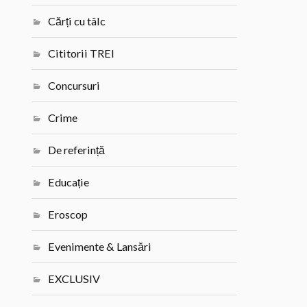
Cărți cu tâlc
Cititorii TREI
Concursuri
Crime
De referință
Educație
Eroscop
Evenimente & Lansări
EXCLUSIV