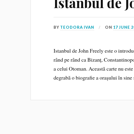
Istanbul de J
BY
TEODORA IVAN
ON
17 JUNE 2
Istanbul de John Freely este o introdu
rând pe rând ca Bizanț, Constantinopol
a celui Otoman. Această carte nu este 
degrabă o biografie a orașului în sine