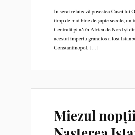
În serai relatează povestea Casei lui
timp de mai bine de șapte secole, un 
Centrală până în Africa de Nord și din
acestui imperiu grandios a fost Istanb
Constantinopol, […]
Miezul nopții
Nașterea Ist