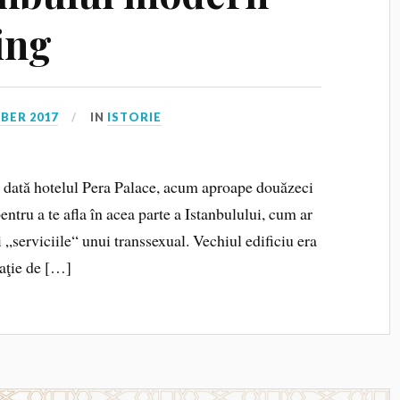
ing
BER 2017
IN
ISTORIE
dată hotelul Pera Palace, acum aproape douăzeci
ntru a te afla în acea parte a Istanbulului, cum ar
ţi „serviciile“ unui transsexual. Vechiul edificiu era
taţie de […]