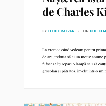
de Charles K
BY
TEODORA IVAN
ON
13 DECEM
La vremea când vedeam pentru prima 
de ani, trebuia să ai un motiv anume pe
fi fost să îţi repari o lampă sau să cau
grosolan şi pătrăţos, învelit într‑o imi