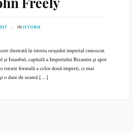
ohn Freely
017
IN
ISTORIE
cere ilustrată în istoria orașului imperial cunoscut
 și Istanbul, capitală a Imperiului Bizantin și apoi
o istorie formală a celor două imperii, ci mai
 și o dare de seamă […]