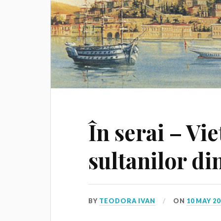
În serai – Vie
sultanilor di
BY
TEODORA IVAN
ON
10 MAY 20