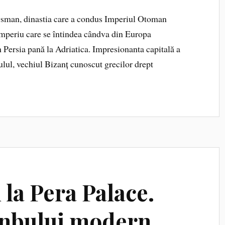
 Osman, dinastia care a condus Imperiul Otoman
imperiu care se întindea cândva din Europa
 Persia pană la Adriatica. Impresionanta capitală a
ulul, vechiul Bizanț cunoscut grecilor drept
 la Pera Palace.
anbului modern