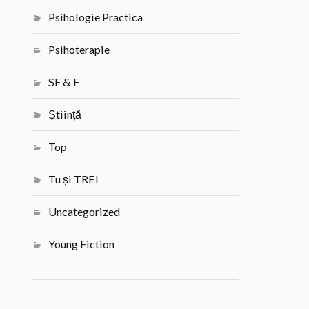
Psihologie Practica
Psihoterapie
SF & F
Știință
Top
Tu și TREI
Uncategorized
Young Fiction