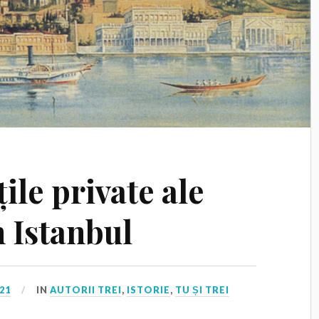
țile private ale
n Istanbul
21
IN
AUTORII TREI
,
ISTORIE
,
TU ȘI TREI