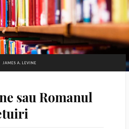
:
JAMES A. LEVINE
ine sau Romanul
tuiri