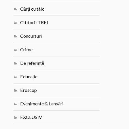
Cărți cu tâlc
Cititorii TREI
Concursuri
Crime
De referință
Educație
Eroscop
Evenimente & Lansări
EXCLUSIV