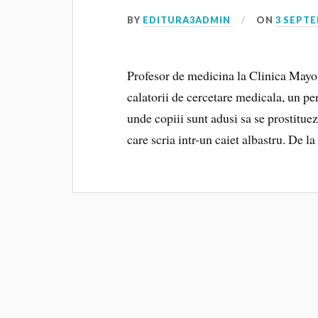
BY
EDITURA3ADMIN
ON
3 SEPTE
Profesor de medicina la Clinica Mayo,
calatorii de cercetare medicala, un per
unde copiii sunt adusi sa se prostitueze
care scria intr-un caiet albastru. De 