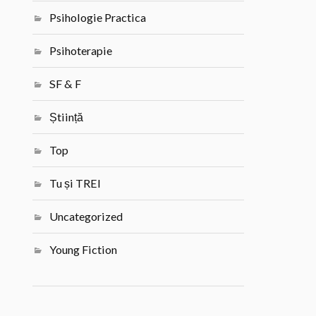
Psihologie Practica
Psihoterapie
SF & F
Știință
Top
Tu și TREI
Uncategorized
Young Fiction