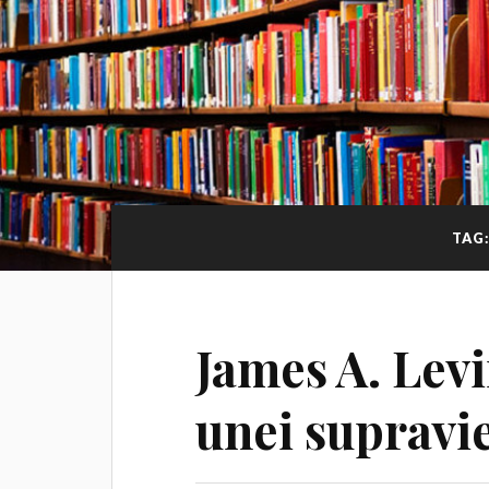
TAG
James A. Lev
unei supravie