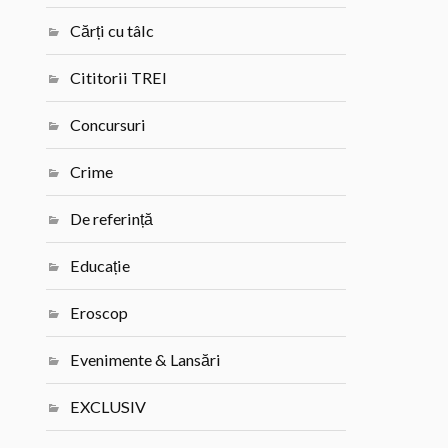
Cărți cu tâlc
Cititorii TREI
Concursuri
Crime
De referință
Educație
Eroscop
Evenimente & Lansări
EXCLUSIV