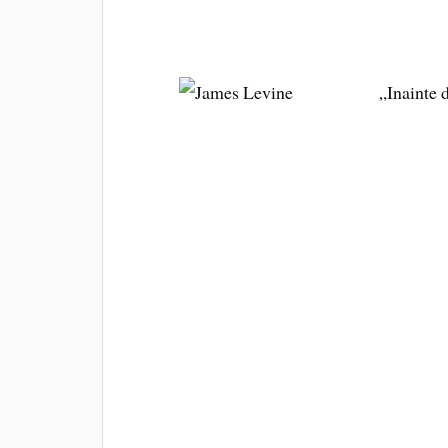
respectivi, ca niste animale, in custi, 
exterior, este coplesitoare.
„Inainte 
„am vazut o fata de 15 ani sprijinindu-s
margine in culorile curcubeului, si scr
ramas mult timp in mintea autorului p
un copil fara acces la educatie, obligat
preocupare.
Tata la randul lui, profesorul a fost p
dinainte de episodul din India. In anu
alaturi de o echipa de la Organizatia 
raport referitor la malnutritie si la i
in zona Coastei de Fildes, in urmatori