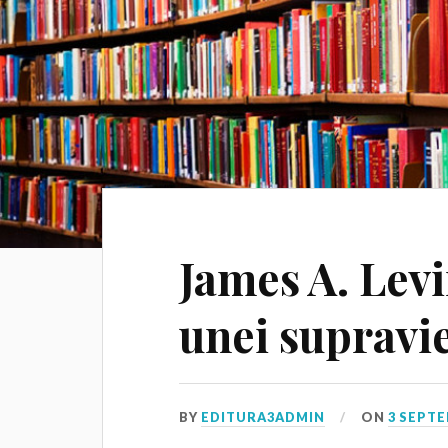
James A. Lev
unei supravie
BY
EDITURA3ADMIN
ON
3 SEPTE