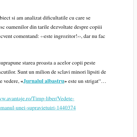
iect si am analizat dificultatile cu care se
sc oamenilor din tarile dezvoltate despre copiii
ecvent comentand: ‹‹este ingrozitor!››, dar nu fac
suprapune starea proasta a acelor copii peste
cutilor. Sunt un milion de sclavi minori lipsiti de
«
Jurnalul albastru
»
de vedere,
este un strigat“…
ww.avantaje.ro/Timp-liber/Vedete-
omanul-unei-supravietuiri-1440374