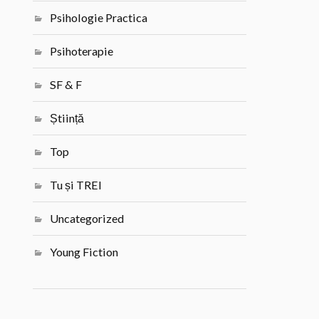
Psihologie Practica
Psihoterapie
SF & F
Știință
Top
Tu și TREI
Uncategorized
Young Fiction