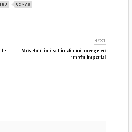
TRU
ROMAN
NEXT
ile
Mușchiul înfășat în slănină merge cu
un vin imperial