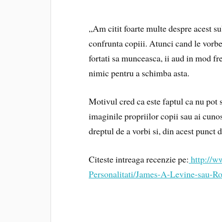
apoi India.
„Am citit foarte multe despre acest sub
confrunta copiii. Atunci cand le vorbe
fortati sa munceasca, ii aud in mod fr
nimic pentru a schimba asta.
Motivul cred ca este faptul ca nu pot 
imaginile propriilor copii sau ai cunos
dreptul de a vorbi si, din acest punct 
Citeste intreaga recenzie pe:
http://w
Personalitati/James-A-Levine-sau-R