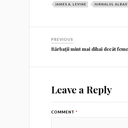
JAMES A. LEVINE
JURNALUL ALBAS
PREVIOUS
Bărbații mint mai dihai decât feme
Leave a Reply
COMMENT
*