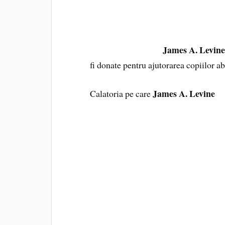
„Am scris cartea fara a avea o experien
un raspuns emotional fata de o persoa
admiratie si vinovatie ca am fost nepu
James A. Levin
ca am esuat“, spune
fi donate pentru ajutorarea copiilor a
James A. Levine
Calatoria pe care
a 
guvernamentale de aici, s-a dovedit a f
scurt timp dupa sosirea in New Delhi, e
politie.
S-a alaturat apoi echipei cu care lucr
mai sarace cartiere, a ajuns si pe cele
frecventate de cei aproximativ jumatat
prostitueaza. Denumirea strazii face ref