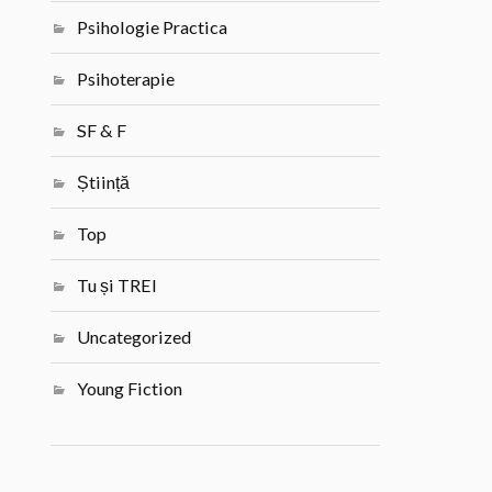
Psihologie Practica
Psihoterapie
SF & F
Știință
Top
Tu și TREI
Uncategorized
Young Fiction