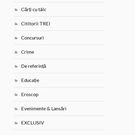
Cărți cu tâlc
Cititorii TREI
Concursuri
Crime
De referință
Educație
Eroscop
Evenimente & Lansări
EXCLUSIV