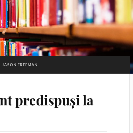
:
JASON FREEMAN
nt predispuși la