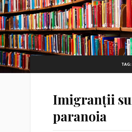
TAG
Imigranții su
paranoia