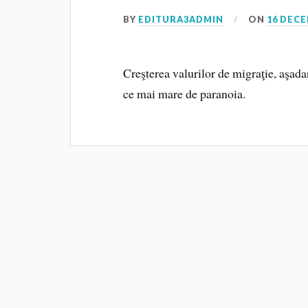
BY
EDITURA3ADMIN
ON
16 DECE
Creşterea valurilor de migraţie, aşadar
ce mai mare de paranoia.