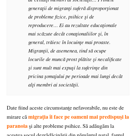
generaţii de migranţi suferă disproporţionat
de probleme fizice, psihice şi de
reproducere… Ei au rezultate educaţionale
mai scăzute decât conaţionaliilor şi, în
general, trăiesc în locuinţe mai proaste.
Migranţii, de asemenea, tind să ocupe
locurile de muncă prost plătite şi necalificate
şi sunt mult mai expuşi la suferinţe din
pricina şomajului pe perioade mai lungi decât
alţi membri ai societăţii.
Date fiind aceste circumstanţe nefavorabile, nu este de
migraţia îi face pe oameni mai predispuşi la
mirare că
paranoia
şi alte probleme psihice. Să adăugăm la
acestea şocul dezrădăcinării din pământul natal, faptul