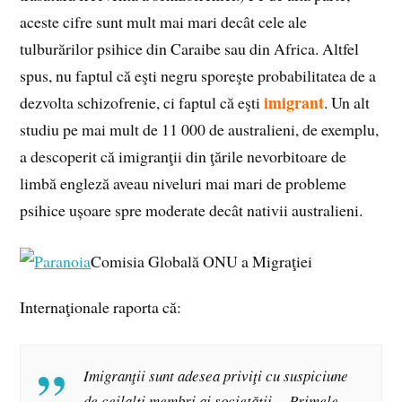
aceste cifre sunt mult mai mari decât cele ale
tulburărilor psihice din Caraibe sau din Africa. Altfel
spus, nu faptul că eşti negru sporeşte probabilitatea de a
imigrant
dezvolta schizofrenie, ci faptul că eşti
. Un alt
studiu pe mai mult de 11 000 de australieni, de exemplu,
a descoperit că imigranţii din ţările nevorbitoare de
limbă engleză aveau niveluri mai mari de probleme
psihice ușoare spre moderate decât nativii australieni.
Comisia Globală ONU a Migraţiei
Internaţionale raporta că:
Imigranţii sunt adesea priviţi cu suspiciune
de ceilalţi membri ai societăţii… Primele