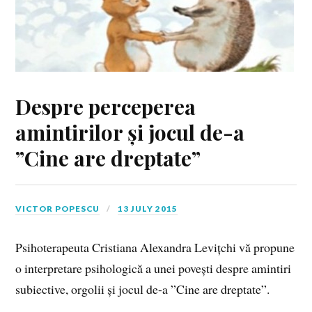
Despre perceperea
amintirilor și jocul de-a
”Cine are dreptate”
VICTOR POPESCU
13 JULY 2015
Psihoterapeuta Cristiana Alexandra Levițchi vă propune
o interpretare psihologică a unei povești despre amintiri
subiective, orgolii și jocul de-a ”Cine are dreptate”.