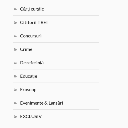
Cărți cu tâlc
Cititorii TREI
Concursuri
Crime
De referință
Educație
Eroscop
Evenimente & Lansări
EXCLUSIV