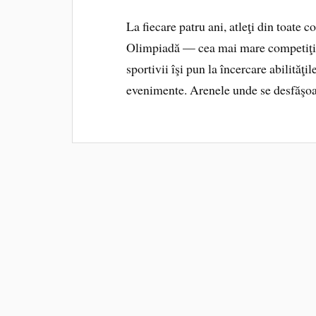
La fiecare patru ani, atleţi din toate c
Olimpiadă — cea mai mare competiţie
sportivii îşi pun la încercare abilităţil
evenimente. Arenele unde se desfăşoar