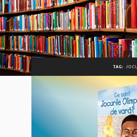
TAG:
JOCU