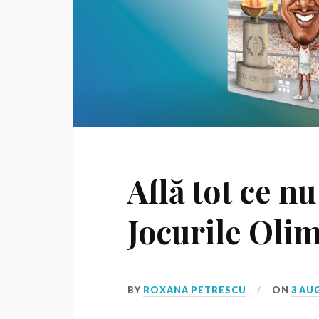
Află tot ce nu
Jocurile Olim
BY
ROXANA PETRESCU
ON
3 AU