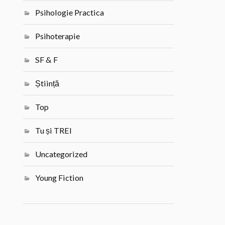
Psihologie Practica
Psihoterapie
SF & F
Știință
Top
Tu și TREI
Uncategorized
Young Fiction