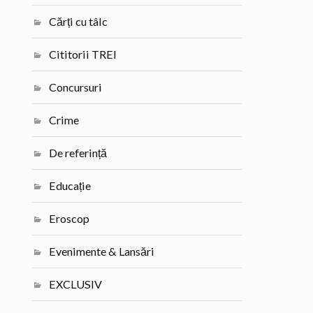
Cărți cu tâlc
Cititorii TREI
Concursuri
Crime
De referință
Educație
Eroscop
Evenimente & Lansări
EXCLUSIV