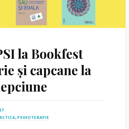
PSI la Bookfest
rie și capcane la
elepciune
17
ACTICA
,
PSIHOTERAPIE