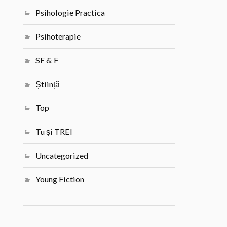
Psihologie Practica
Psihoterapie
SF & F
Știință
Top
Tu și TREI
Uncategorized
Young Fiction