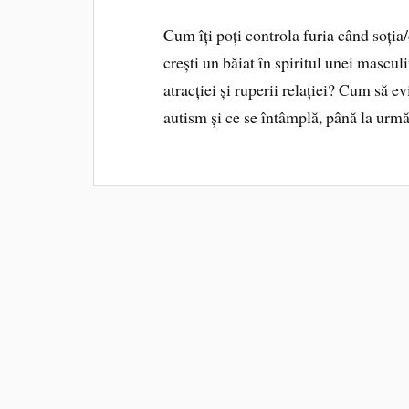
Cum îți poți controla furia când soția
crești un băiat în spiritul unei mascul
atracției și ruperii relației? Cum să 
autism și ce se întâmplă, până la urmă