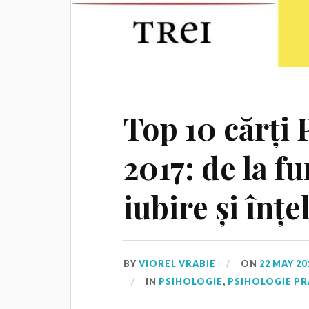
Top 10 cărți 
2017: de la fu
iubire și înț
BY
VIOREL VRABIE
ON
22 MAY 20
IN
PSIHOLOGIE
,
PSIHOLOGIE PR