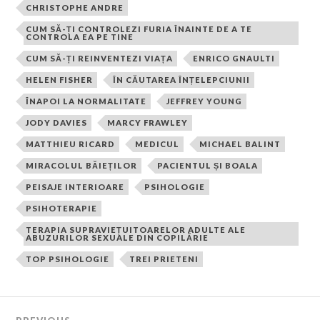
CHRISTOPHE ANDRE
CUM SĂ-ȚI CONTROLEZI FURIA ÎNAINTE DE A TE
CONTROLA EA PE TINE
CUM SĂ-ȚI REINVENTEZI VIAȚA
ENRICO GNAULTI
HELEN FISHER
ÎN CĂUTAREA ÎNȚELEPCIUNII
ÎNAPOI LA NORMALITATE
JEFFREY YOUNG
JODY DAVIES
MARCY FRAWLEY
MATTHIEU RICARD
MEDICUL
MICHAEL BALINT
MIRACOLUL BĂIEȚILOR
PACIENTUL ȘI BOALA
PEISAJE INTERIOARE
PSIHOLOGIE
PSIHOTERAPIE
TERAPIA SUPRAVIEȚUITOARELOR ADULTE ALE
ABUZURILOR SEXUALE DIN COPILĂRIE
TOP PSIHOLOGIE
TREI PRIETENI