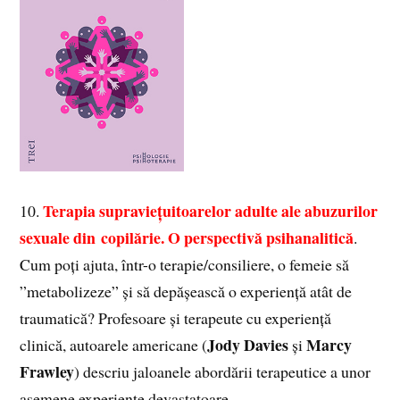
Terapia supraviețuitoarelor adulte ale abuzurilor
10.
sexuale din copilărie. O perspectivă psihanalitică
.
Cum poți ajuta, într-o terapie/consiliere, o femeie să
”metabolizeze” și să depășească o experiență atât de
traumatică? Profesoare și terapeute cu experiență
Jody Davies
Marcy
clinică, autoarele americane (
și
Frawley
) descriu jaloanele abordării terapeutice a unor
asemene experiențe devastatoare.