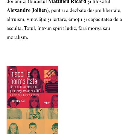
Matthieu Ricard
doi amici (budistul
și filosoful
Alexandre Jollien
), pentru a dezbate despre libertate,
altruism, vinovăție și iertare, emoții și capacitatea de a
asculta. Totul, într-un spirit ludic, fără morgă sau
moralism.