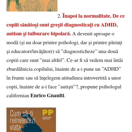
Înapoi la normalitate. De ce
2.
copiii sănătoși sunt greșit diagnosticați cu ADHD,
autism și tulburare bipolară.
A devenit aproape o
modă (și nu doar printre psihologi, dar și printre părinți
și educatori/învățători) să ”diagnosticheze” una-două
copiii care sunt ”mai altfel”. Ce-ar fi să vedem mai întâi
zburdălnicia copilului, înainte de a-i pune un ”ADHD”
în frunte sau să înțelegem atitudinea introvertită a unor
copii, înainte de a-i face ”autiști”?, propune psihologul
Enrico Gnaulti
californian
.