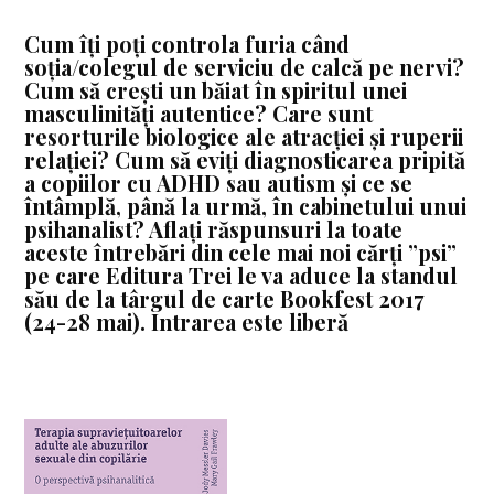
Cum îți poți controla furia când
soția/colegul de serviciu de calcă pe nervi?
Cum să crești un băiat în spiritul unei
masculinități autentice? Care sunt
resorturile biologice ale atracției și ruperii
relației? Cum să eviți diagnosticarea pripită
a copiilor cu ADHD sau autism și ce se
întâmplă, până la urmă, în cabinetului unui
psihanalist? Aflați răspunsuri la toate
aceste întrebări din cele mai noi cărți ”psi”
pe care Editura Trei le va aduce la standul
său de la târgul de carte Bookfest 2017
(24-28 mai). Intrarea este liberă