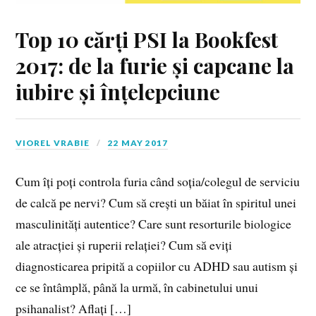
Top 10 cărți PSI la Bookfest
2017: de la furie și capcane la
iubire și înțelepciune
VIOREL VRABIE
22 MAY 2017
Cum îți poți controla furia când soția/colegul de serviciu
de calcă pe nervi? Cum să crești un băiat în spiritul unei
masculinități autentice? Care sunt resorturile biologice
ale atracției și ruperii relației? Cum să eviți
diagnosticarea pripită a copiilor cu ADHD sau autism și
ce se întâmplă, până la urmă, în cabinetului unui
psihanalist? Aflați […]