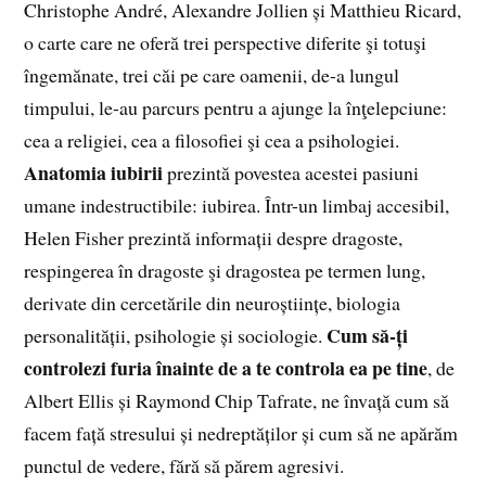
Christophe André, Alexandre Jollien și Matthieu Ricard,
o carte care ne oferă trei perspective diferite şi totuşi
îngemănate, trei căi pe care oamenii, de-a lungul
timpului, le-au parcurs pentru a ajunge la înţelepciune:
cea a religiei, cea a filosofiei şi cea a psihologiei.
Anatomia iubirii
prezintă povestea acestei pasiuni
umane indestructibile: iubirea. Într-un limbaj accesibil,
Helen Fisher prezintă informații despre dragoste,
respingerea în dragoste şi dragostea pe termen lung,
derivate din cercetările din neuroștiințe, biologia
Cum să-ți
personalității, psihologie și sociologie.
controlezi furia înainte de a te controla ea pe tine
, de
Albert Ellis și Raymond Chip Tafrate, ne învață cum să
facem față stresului și nedreptăților și cum să ne apărăm
punctul de vedere, fără să părem agresivi.