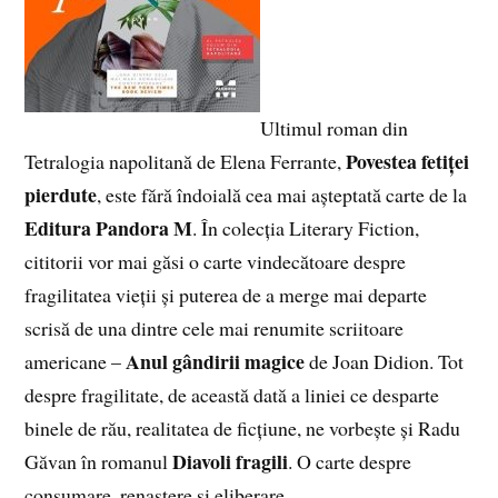
Ultimul roman din
Povestea fetiței
Tetralogia napolitană de Elena Ferrante,
pierdute
, este fără îndoială cea mai așteptată carte de la
Editura Pandora M
. În colecția Literary Fiction,
cititorii vor mai găsi o carte vindecătoare despre
fragilitatea vieții și puterea de a merge mai departe
scrisă de una dintre cele mai renumite scriitoare
Anul gândirii magice
americane –
de Joan Didion. Tot
despre fragilitate, de această dată a liniei ce desparte
binele de rău, realitatea de ficțiune, ne vorbește și Radu
Diavoli fragili
Găvan în romanul
. O carte despre
consumare, renaștere și eliberare.