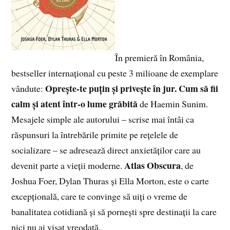
În premieră în România,
bestseller internațional cu peste 3 milioane de exemplare
Opre
ș
te-te puțin și privește în jur. Cum să fii
vândute:
calm și atent într-o lume grăbită
de Haemin Sunim.
Mesajele simple ale autorului – scrise mai întâi ca
răspunsuri la întrebările primite pe rețelele de
socializare – se adresează direct anxietăților care au
Atlas Obscura
devenit parte a vieții moderne.
, de
Joshua Foer, Dylan Thuras și Ella Morton, este o carte
excepțională, care te convinge să uiți o vreme de
banalitatea cotidiană și să pornești spre destinații la care
nici nu ai visat vreodată.