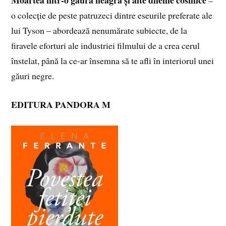
Moartea într-o gaură neagră și alte dileme cosmice
–
o colecție de peste patruzeci dintre eseurile preferate ale
lui Tyson – abordează nenumărate subiecte, de la
firavele eforturi ale industriei filmului de a crea cerul
înstelat, până la ce-ar însemna să te afli în interiorul unei
găuri negre.
EDITURA PANDORA M