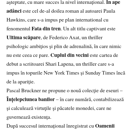
În ape
așteptate, cu mare succes la nivel internațional.
adânci
este cel de-al doilea roman al autoarei Paula
Hawkins, care s-a impus pe plan international cu
Fata din tren
fenomentul
. Un alt titlu captivant este
Ultima scăpare
, de Federico Axat, un thriller
psihologic ambițios și plin de adrenalină, în care nimic
Cuplul din vecini
nu este ceea ce pare.
este cartea de
debut a scriitoarei Shari Lapena, un thriller care s-a
impus în topurile New York Times și Sunday Times încă
de la apariție.
Pascal Bruckner ne propune o nouă colecție de eseuri –
Înțelepciunea banilor
– în care numără, contabilizează
și calculează virtuţile şi păcatele monedei, care ne
guvernează existența.
Oamenii
După succesul internațional înregistrat cu