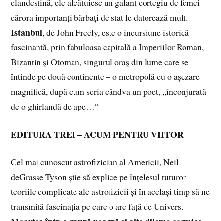
clandestină, ele alcătuiesc un galant cortegiu de femei
cărora importanți bărbați de stat le datorează mult.
Istanbul
, de John Freely, este o incursiune istorică
fascinantă, prin fabuloasa capitală a Imperiilor Roman,
Bizantin şi Otoman, singurul oraş din lume care se
întinde pe două continente – o metropolă cu o aşezare
magnifică, după cum scria cândva un poet, „înconjurată
de o ghirlandă de ape…“
EDITURA TREI – ACUM PENTRU VIITOR
Cel mai cunoscut astrofizician al Americii, Neil
deGrasse Tyson știe să explice pe înțelesul tuturor
teoriile complicate ale astrofizicii și în același timp să ne
transmită fascinația pe care o are față de Univers.