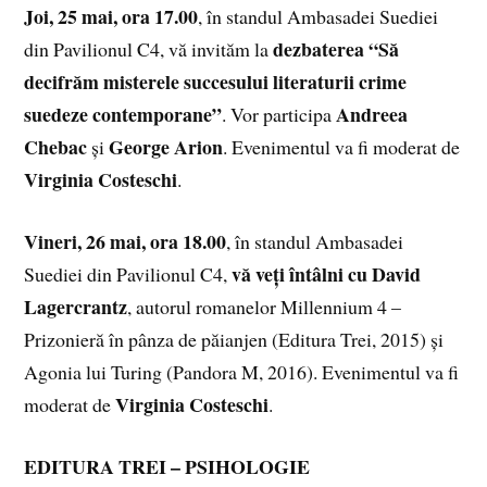
Joi, 25 mai, ora 17.00
, în standul Ambasadei Suediei
dezbaterea “Să
din Pavilionul C4, vă invităm la
decifrăm misterele succesului literaturii crime
suedeze contemporane”
Andreea
. Vor participa
Chebac
George Arion
și
. Evenimentul va fi moderat de
Virginia Costeschi
.
Vineri, 26 mai, ora 18.00
, în standul Ambasadei
vă veți întâlni cu David
Suediei din Pavilionul C4,
Lagercrantz
, autorul romanelor Millennium 4 –
Prizonieră în pânza de păianjen (Editura Trei, 2015) și
Agonia lui Turing (Pandora M, 2016). Evenimentul va fi
Virginia Costeschi
moderat de
.
EDITURA TREI – PSIHOLOGIE