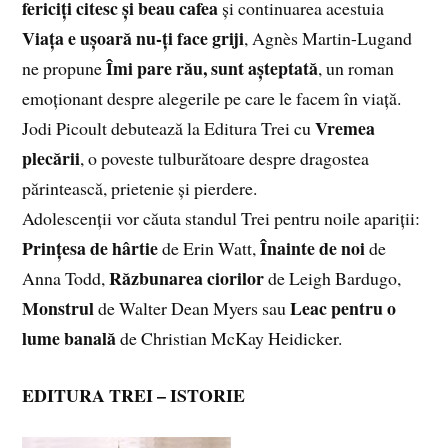
fericiți citesc și beau cafea
și continuarea acestuia
Viața e ușoară nu-ți face griji
, Agnès Martin-Lugand
Îmi pare rău, sunt așteptată
ne propune
, un roman
emoționant despre alegerile pe care le facem în viață.
Vremea
Jodi Picoult debutează la Editura Trei cu
plecării
, o poveste tulburătoare despre dragostea
părintească, prietenie și pierdere.
Adolescenții vor căuta standul Trei pentru noile apariții:
Prințesa de hârtie
Înainte de noi
de Erin Watt,
de
Răzbunarea ciorilor
Anna Todd,
de Leigh Bardugo,
Monstrul
Leac pentru o
de Walter Dean Myers sau
lume banală
de Christian McKay Heidicker.
EDITURA TREI – ISTORIE