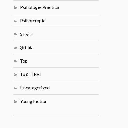
Psihologie Practica
Psihoterapie
SF & F
Știință
Top
Tu și TREI
Uncategorized
Young Fiction