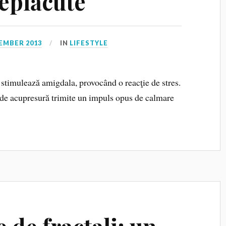
neplăcute
EMBER 2013
IN
LIFESTYLE
stimulează amigdala, provocând o reacţie de stres.
 de acupresură trimite un impuls opus de calmare