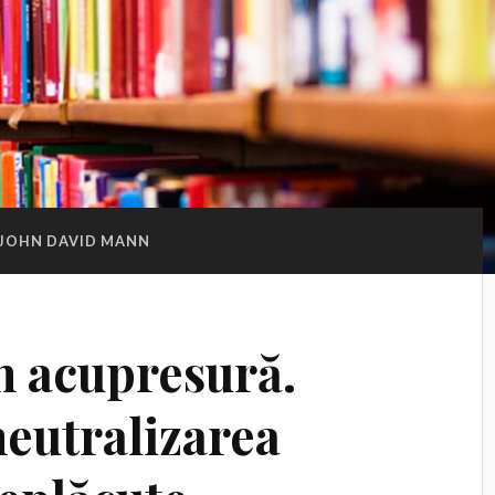
JOHN DAVID MANN
n acupresură.
neutralizarea