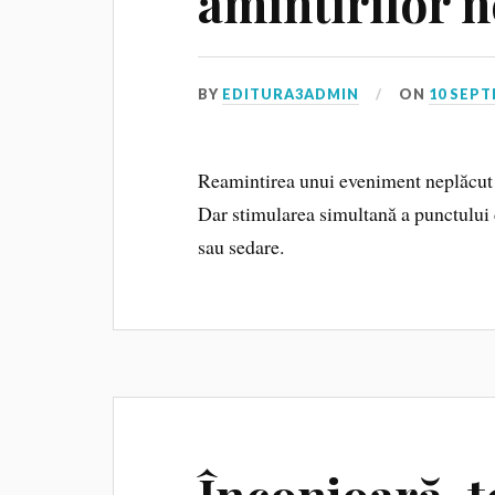
amintirilor 
BY
EDITURA3ADMIN
ON
10 SEPT
Reamintirea unui eveniment neplăcut 
Dar stimularea simultană a punctului
sau sedare.