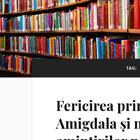
TAG:
Fericirea pri
Amigdala și 