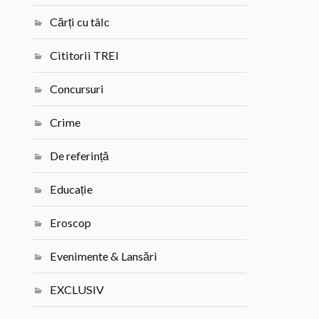
Cărți cu tâlc
Cititorii TREI
Concursuri
Crime
De referință
Educație
Eroscop
Evenimente & Lansări
EXCLUSIV