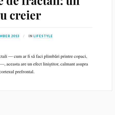
 de fractali: un
u creier
MBER 2013
IN
LIFESTYLE
tali — cum ar fi să faci plimbări printre copaci,
i —, aceasta are un efect liniştitor, calmant asupra
cortexul prefrontal.