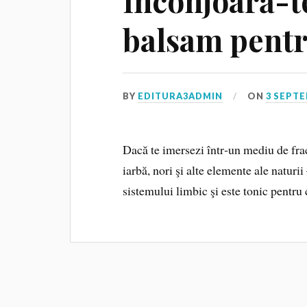
Înconjoară-te
balsam pentr
BY
EDITURA3ADMIN
ON
3 SEPTE
Dacă te imersezi într‑un mediu de frac
iarbă, nori şi alte elemente ale naturi
sistemului limbic şi este tonic pentru 