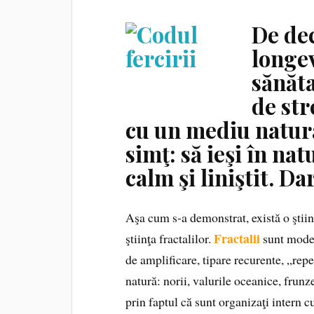
De dec
longev
sănăta
de str
cu un mediu natural
simţ: să ieşi în nat
calm şi liniştit. Da
Aşa cum s‑a demonstrat, există o ştiin
Fractalii
ştiinţa fractalilor.
sunt modele
de amplificare, tipare recurente, „rep
natură: norii, valurile oceanice, frunze
prin faptul că sunt organizaţi intern c