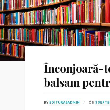
Înconjoară-te
balsam pentr
BY
EDITURA3ADMIN
ON
3 SEPTE