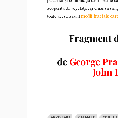
acoperită de vegetaţie, şi chiar să simţ
medii fractale car
toate acestea sunt
Fragment 
de
George Pra
John 
ARVO PART
CALMARE
CODUL F