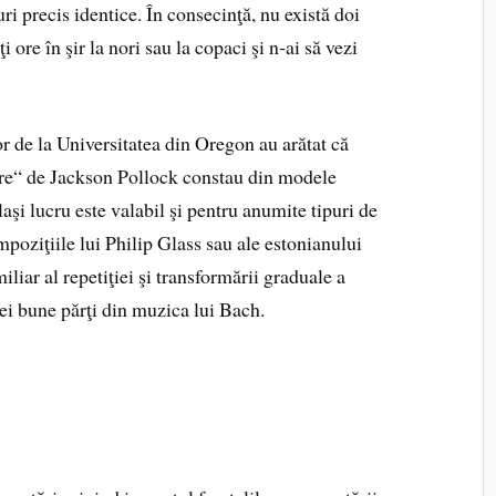
ri precis identice. În consecinţă, nu există doi
ţi ore în şir la nori sau la copaci şi n‑ai să vezi
r de la Universitatea din Oregon au arătat că
rare“ de Jackson Pollock constau din modele
şi lucru este valabil şi pentru anumite tipuri de
poziţiile lui Philip Glass sau ale estonianului
miliar al repetiţiei şi transformării graduale a
nei bune părţi din muzica lui Bach.