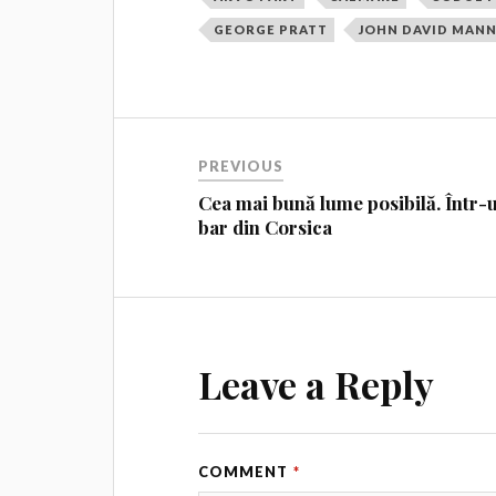
GEORGE PRATT
JOHN DAVID MAN
PREVIOUS
Cea mai bună lume posibilă. Într-
bar din Corsica
Leave a Reply
COMMENT
*