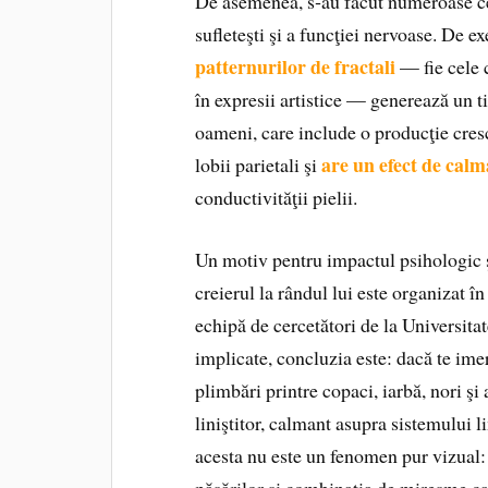
De asemenea, s‑au făcut numeroase cer
sufleteşti şi a funcţiei nervoase. De 
patternurilor de fractali
— fie cele 
în expresii artistice — generează un t
oameni, care include o producţie cresc
are un efect de cal
lobii parietali şi
conductivităţii pielii.
Un motiv pentru impactul psihologic şi 
creierul la rândul lui este organizat î
echipă de cercetători de la Universit
implicate, concluzia este: dacă te ime
plimbări printre copaci, iarbă, nori şi
liniştitor, calmant asupra sistemului l
acesta nu este un fenomen pur vizual: s
păsărilor şi combinaţia de miresme ca