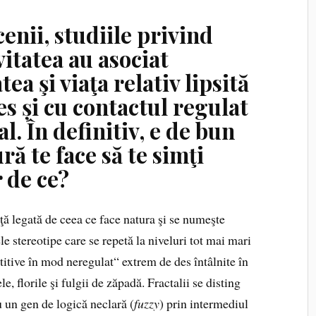
enii, studiile privind
itatea au asociat
tea şi viaţa relativ lipsită
es și cu contactul regulat
. În definitiv, e de bun
ură te face să te simţi
r de ce?
ţă legată de ceea ce face natura şi se numeşte
 stereotipe care se repetă la niveluri tot mai mari
etitive în mod neregulat“ extrem de des întâlnite în
le, florile şi fulgii de zăpadă. Fractalii se disting
u un gen de logică neclară (
fuzzy
) prin intermediul