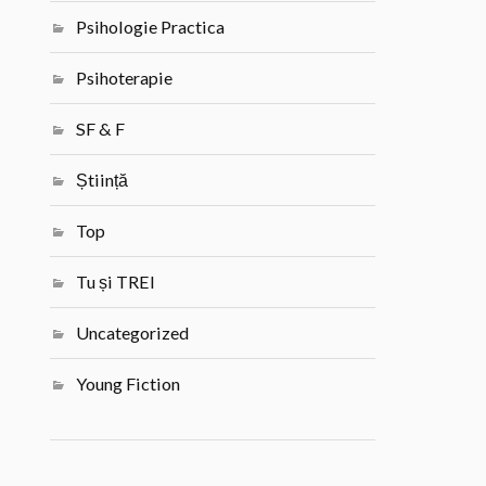
Psihologie Practica
Psihoterapie
SF & F
Știință
Top
Tu și TREI
Uncategorized
Young Fiction