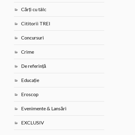
Cărți cu tâlc
Cititorii TREI
Concursuri
Crime
De referință
Educație
Eroscop
Evenimente & Lansări
EXCLUSIV