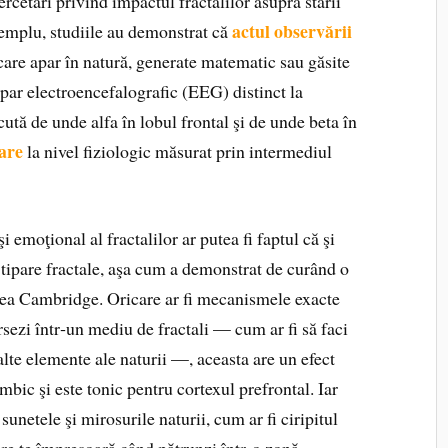
cetări privind impactul fractalilor asupra stării
actul observării
exemplu, studiile au demonstrat că
care apar în natură, generate matematic sau găsite
ipar electroencefalografic (EEG) distinct la
ută de unde alfa în lobul frontal şi de unde beta în
mare
la nivel fiziologic măsurat prin intermediul
emoţional al fractalilor ar putea fi faptul că şi
n tipare fractale, aşa cum a demonstrat de curând o
atea Cambridge. Oricare ar fi mecanismele exacte
rsezi într‑un mediu de fractali — cum ar fi să faci
 alte elemente ale naturii —, aceasta are un efect
imbic şi este tonic pentru cortexul prefrontal. Iar
unetele şi mirosurile naturii, cum ar fi ciripitul
re te împresoară când pătrunzi într‑o zonă