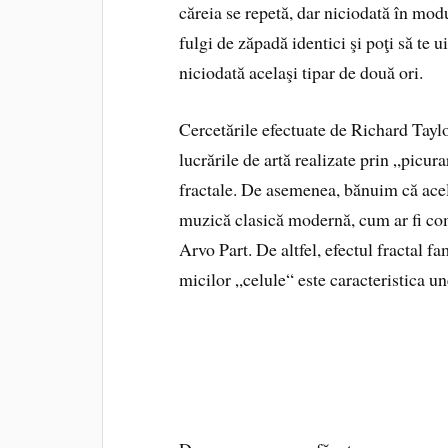
căreia se repetă, dar niciodată în modu
fulgi de zăpadă identici şi poţi să te ui
niciodată acelaşi tipar de două ori.
Cercetările efectuate de Richard Taylo
lucrările de artă realizate prin „picu
fractale. De asemenea, bănuim că acela
muzică clasică modernă, cum ar fi com
Arvo Part. De altfel, efectul fractal fa
micilor „celule“ este caracteristica u