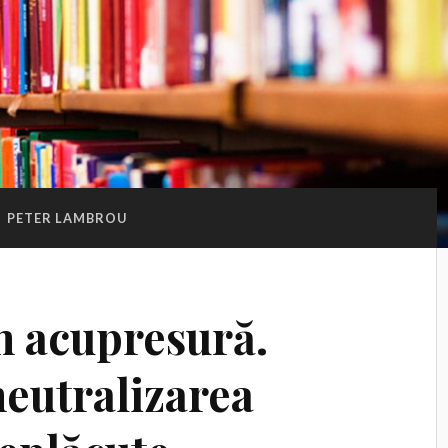
:
PETER LAMBROU
n acupresură.
neutralizarea