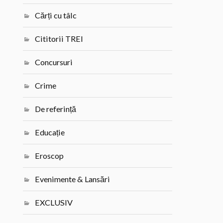
Cărți cu tâlc
Cititorii TREI
Concursuri
Crime
De referință
Educație
Eroscop
Evenimente & Lansări
EXCLUSIV