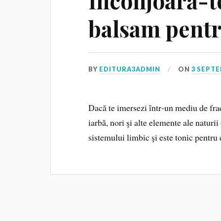
Înconjoară-te
balsam pentr
BY
EDITURA3ADMIN
ON
3 SEPTE
Dacă te imersezi într‑un mediu de frac
iarbă, nori şi alte elemente ale naturi
sistemului limbic şi este tonic pentru 