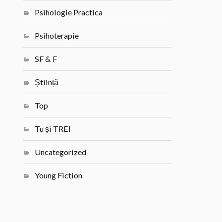
Psihologie Practica
Psihoterapie
SF & F
Știință
Top
Tu și TREI
Uncategorized
Young Fiction