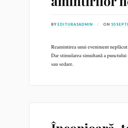
amintirilor 
BY
EDITURA3ADMIN
ON
10 SEPT
Reamintirea unui eveniment neplăcut 
Dar stimularea simultană a punctului
sau sedare.