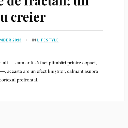
 de fractali: un
u creier
MBER 2013
IN
LIFESTYLE
tali — cum ar fi să faci plimbări printre copaci,
i —, aceasta are un efect liniştitor, calmant asupra
cortexul prefrontal.