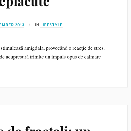
neplăcute
EMBER 2013
IN
LIFESTYLE
stimulează amigdala, provocând o reacţie de stres.
 de acupresură trimite un impuls opus de calmare