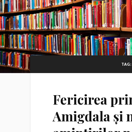
TAG
Fericirea pri
Amigdala și 