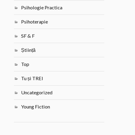
Psihologie Practica
Psihoterapie
SF & F
Știință
Top
Tu și TREI
Uncategorized
Young Fiction