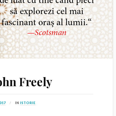
ohn Freely
017
IN
ISTORIE