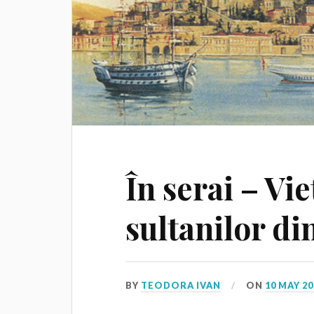
În serai – Vie
sultanilor di
BY
TEODORA IVAN
ON
10 MAY 20