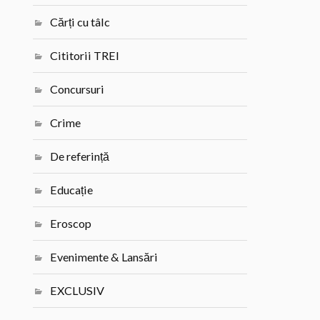
Cărți cu tâlc
Cititorii TREI
Concursuri
Crime
De referință
Educație
Eroscop
Evenimente & Lansări
EXCLUSIV