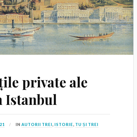
țile private ale
n Istanbul
21
IN
AUTORII TREI
,
ISTORIE
,
TU ȘI TREI