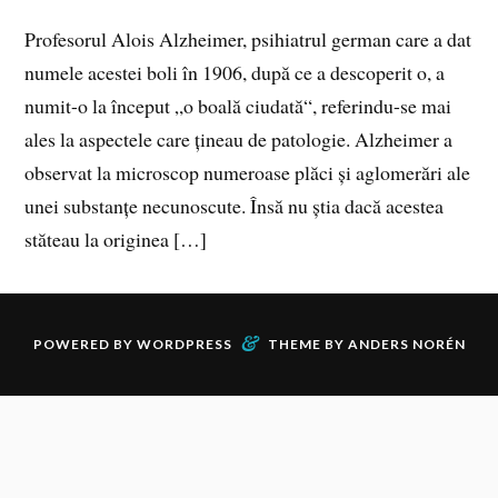
Profesorul Alois Alzheimer, psihiatrul german care a dat
numele acestei boli în 1906, după ce a descoperit o, a
numit-o la început „o boală ciudată“, referindu-se mai
ales la aspectele care țineau de patologie. Alzheimer a
observat la microscop numeroase plăci și aglomerări ale
unei substanțe necunoscute. Însă nu știa dacă acestea
stăteau la originea […]
&
POWERED BY
WORDPRESS
THEME BY
ANDERS NORÉN