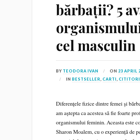
bărbații? 5 a
organismului
cel masculin
BY
TEODORA IVAN
ON
23 APRIL 
IN
BESTSELLER
,
CARTI
,
CITITORI
Diferențele fizice dintre femei și bărb
am aștepta ca acestea să fie foarte pr
organismului feminin. Aceasta este co
Sharon Moalem, cu o experiență de pest