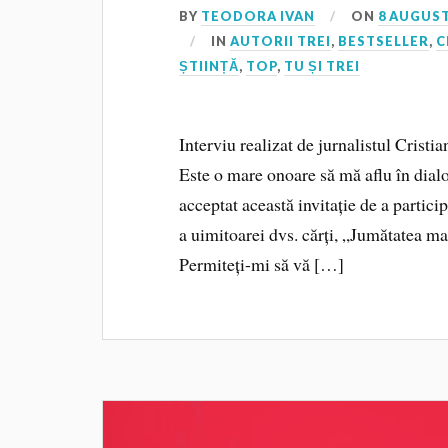
BY
TEODORA IVAN
ON
8 AUGUST
IN
AUTORII TREI
,
BESTSELLER
,
C
ȘTIINȚĂ
,
TOP
,
TU ȘI TREI
Interviu realizat de jurnalistul Crist
Este o mare onoare să mă aflu în dia
acceptat această invitație de a partic
a uimitoarei dvs. cărți, „Jumătatea ma
Permiteți-mi să vă […]