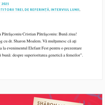
 2021
ITITORII TREI
,
DE REFERINȚĂ
,
INTERVIUL LUNII
,
ian Pătrășconiu Cristian Pătrășconiu: Bună ziua!
log cu dr. Sharon Moalem. Vă mulțumesc că ați
ipa la evenimentul Elefant Fest pentru o prezentare
i bună: despre superioritatea genetică a femeilor”.