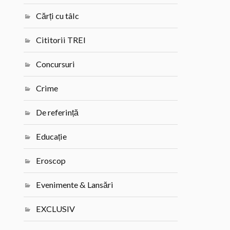
Cărți cu tâlc
Cititorii TREI
Concursuri
Crime
De referință
Educație
Eroscop
Evenimente & Lansări
EXCLUSIV