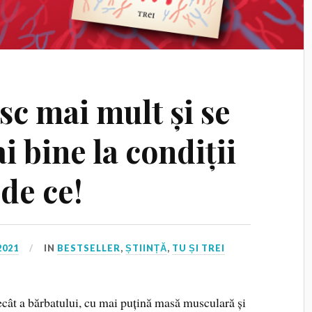
sc mai mult și se
 bine la condiții
 de ce!
2021
IN
BESTSELLER
,
ȘTIINȚĂ
,
TU ȘI TREI
cât a bărbatului, cu mai puțină masă musculară și