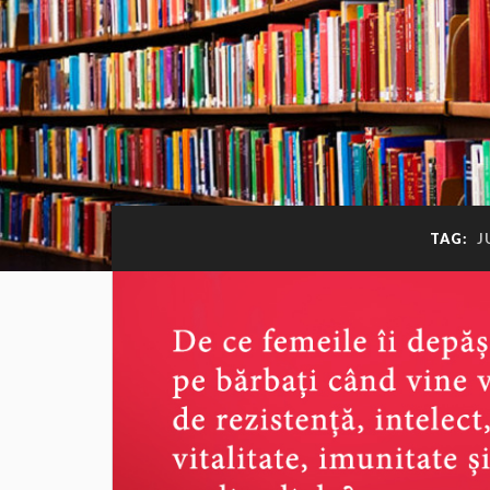
TAG:
J