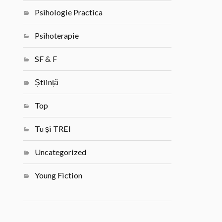
Psihologie Practica
Psihoterapie
SF & F
Știință
Top
Tu și TREI
Uncategorized
Young Fiction