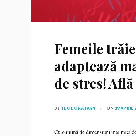
Femeile trăie
adaptează mai
de stres! Află
BY
TEODORA IVAN
ON
19 APRIL 
Cu o inimă de dimensiuni mai mici de