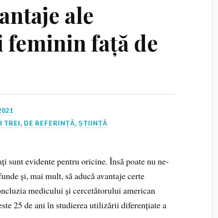
vantaje ale
 feminin față de
2021
I TREI
,
DE REFERINȚĂ
,
ȘTIINȚĂ
ați sunt evidente pentru oricine. Însă poate nu ne-
ofunde și, mai mult, să aducă avantaje certe
ncluzia medicului și cercetătorului american
e 25 de ani în studierea utilizării diferențiate a