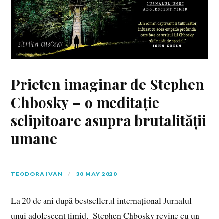
Prieten imaginar de Stephen
Chbosky – o meditație
sclipitoare asupra brutalității
umane
TEODORA IVAN
30 MAY 2020
La 20 de ani după bestsellerul internațional Jurnalul
unui adolescent timid, Stephen Chbosky revine cu un