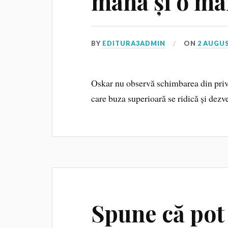
mâna și o mâ
BY
EDITURA3ADMIN
ON
2 AUGUS
Oskar nu observă schimbarea din privire
care buza superioară se ridică și dezve
Spune că pot 