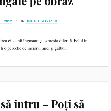
ngâie pe obraz”
T 2012
IN
UNCATEGORIZED
a ei, ochii îngustaţi și expresia diferită. Felul în
li o pereche de incisivi mici și gălbui.
să intru – Poți să