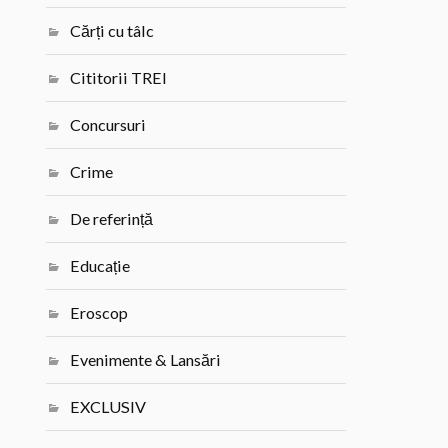
Cărți cu tâlc
Cititorii TREI
Concursuri
Crime
De referință
Educație
Eroscop
Evenimente & Lansări
EXCLUSIV