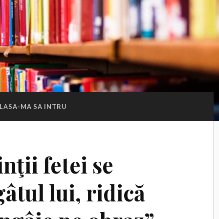
LASA-MA SA INTRU
nţii fetei se
âtul lui, ridică