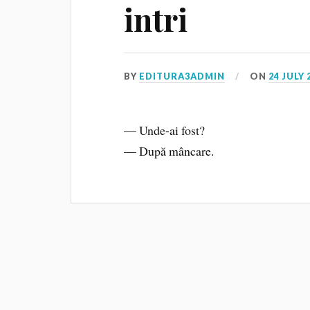
intri
BY
EDITURA3ADMIN
ON
24 JULY 
— Unde-ai fost?
— După mâncare.