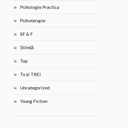
Psihologie Practica
Psihoterapie
SF & F
Știință
Top
Tu și TREI
Uncategorized
Young Fiction