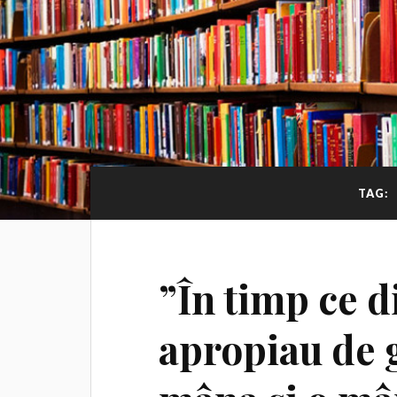
TAG:
”În timp ce di
apropiau de g