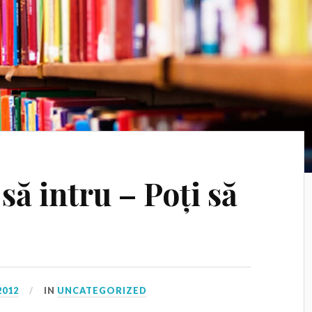
să intru – Poți să
2012
IN
UNCATEGORIZED