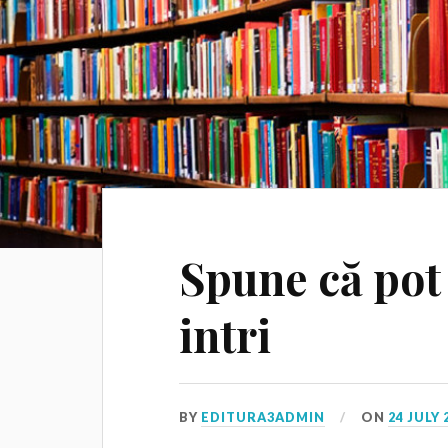
Spune că pot 
intri
BY
EDITURA3ADMIN
ON
24 JULY 