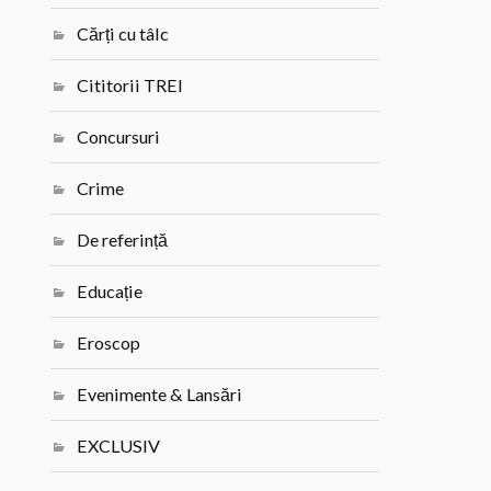
Cărți cu tâlc
Cititorii TREI
Concursuri
Crime
De referință
Educație
Eroscop
Evenimente & Lansări
EXCLUSIV