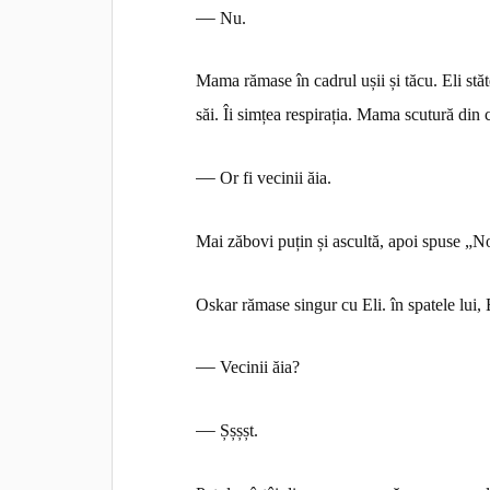
—
Nu.
Mama rămase în cadrul ușii și tăcu. Eli stăt
săi. Îi simțea respirația. Mama scutură din 
—
Or fi vecinii ăia.
Mai zăbovi puțin și ascultă, apoi spuse „N
Oskar rămase singur cu Eli. în spatele lui, E
—
Vecinii ăia?
—
Șșșșt.