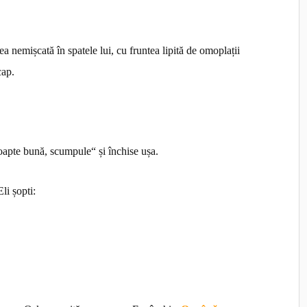
ea nemișcată în spatele lui, cu fruntea lipită de omoplații
cap.
oapte bună, scumpule“ și închise ușa.
li șopti: