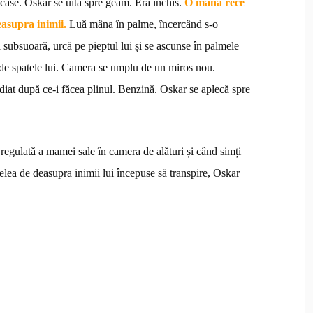
case. Oskar se uită spre geam. Era închis.
O mână rece
deasupra inimii.
Luă mâna în palme, încercând s-o
 subsuoară, urcă pe pieptul lui și se ascunse în palmele
zul de spatele lui. Camera se umplu de un miros nou.
iat după ce-i făcea plinul. Benzină. Oskar se aplecă spre
 regulată a mamei sale în camera de alături și când simți
pielea de deasupra inimii lui începuse să transpire, Oskar