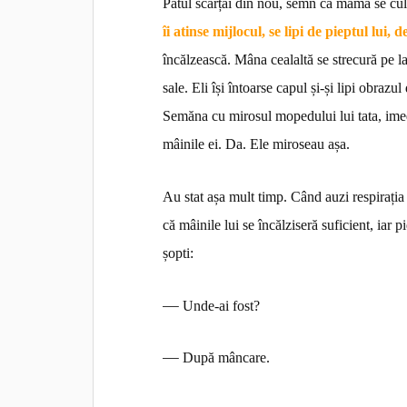
Patul scârțâi din nou, semn că mama se cul
îi atinse mijlocul, se lipi de pieptul lui, 
încălzească. Mâna cealaltă se strecură pe la
sale. Eli își întoarse capul și-și lipi obra
Semăna cu mirosul mopedului lui tata, imed
mâinile ei. Da. Ele miroseau așa.
Au stat așa mult timp. Când auzi respirația
că mâinile lui se încălziseră suficient, iar 
șopti:
—
Unde-ai fost?
—
După mâncare.