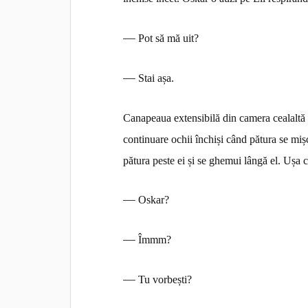
—
Pot să mă uit?
—
Stai așa.
Canapeaua extensibilă din camera cealaltă 
continuare ochii închiși când pătura se mișcă
pătura peste ei și se ghemui lângă el. Ușa 
—
Oskar?
—
Îmmm?
—
Tu vorbești?