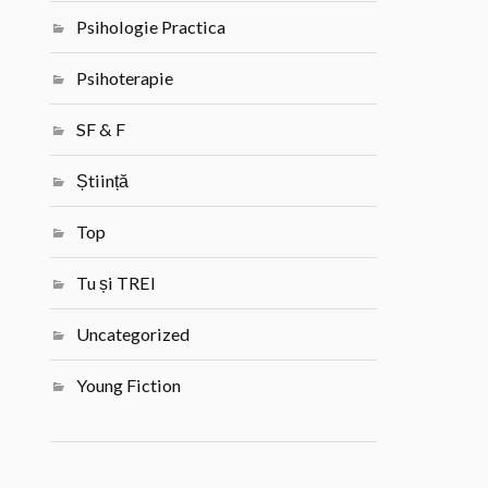
Psihologie Practica
Psihoterapie
SF & F
Știință
Top
Tu și TREI
Uncategorized
Young Fiction