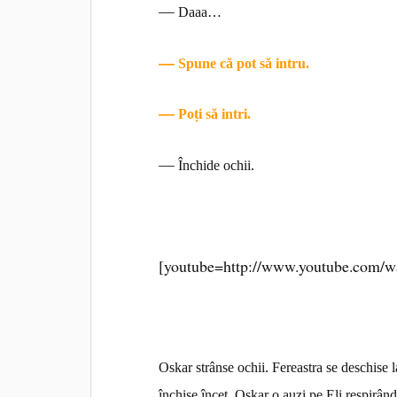
—
Daaa…
—
Spune că pot să intru.
—
Poți să intri.
—
Închide ochii.
[youtube=http://www.youtube.com/
Oskar strânse ochii. Fereastra se deschise l
închise încet. Oskar o auzi pe Eli respirând 