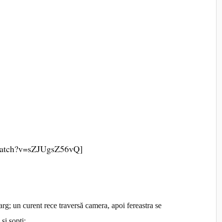
watch?v=sZJUgsZ56vQ]
arg; un curent rece traversă camera, apoi fereastra se
și șopti: