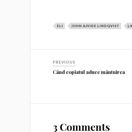
ELI
JOHN AJVIDE LINDQVIST
L
PREVIOUS
Când copiatul aduce mântuirea
3 Comments