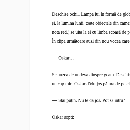
Deschise ochii. Lampa lui în formă de glo
și, la lumina lunii, toate obiectele din ca
nota red.) se uita la el cu limba scoasă de 
În clipa următoare auzi din nou vocea care
—
Oskar…
Se auzea de undeva dinspre geam. Deschise o
un cap mic. Oskar dădu jos pătura de pe el, 
—
Stai puțin. Nu te da jos. Pot să intru?
Oskar șopti: