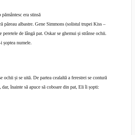
b pământesc era stinsă
meră păreau albastre. Gene Simmons (solistul trupei Kiss –
pe peretele de lângă pat. Oskar se ghemui și strânse ochii.
-i șoptea numele.
chii și se uită. De partea cealaltă a ferestrei se contură
dar, înainte să apuce să coboare din pat, Eli îi șopti: