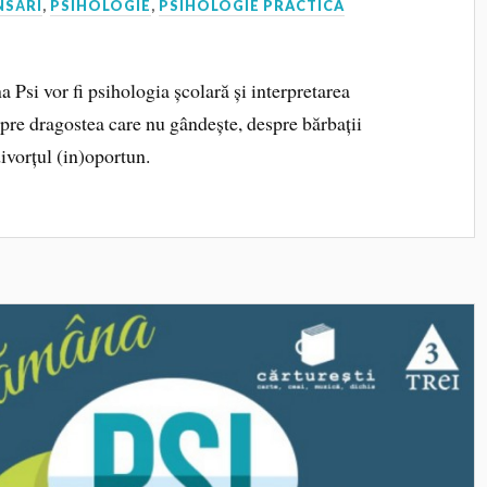
NSĂRI
,
PSIHOLOGIE
,
PSIHOLOGIE PRACTICA
 Psi vor fi psihologia școlară și interpretarea
espre dragostea care nu gândește, despre bărbații
divorțul (in)oportun.