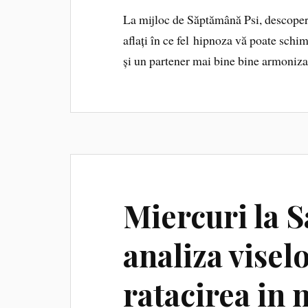
La mijloc de Săptămână Psi, descoperi
aflați în ce fel hipnoza vă poate schi
și un partener mai bine bine armoniz
Miercuri la 
analiza viselo
ratacirea in 