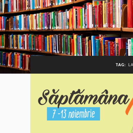
TAG:
L