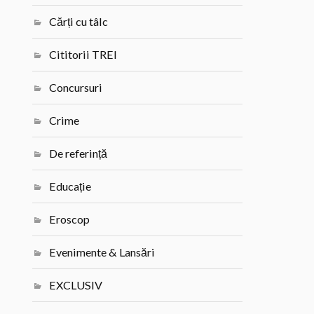
Cărți cu tâlc
Cititorii TREI
Concursuri
Crime
De referință
Educație
Eroscop
Evenimente & Lansări
EXCLUSIV