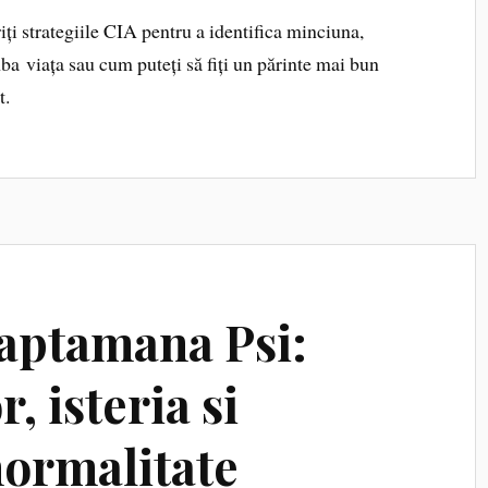
ți strategiile CIA pentru a identifica minciuna,
mba viața sau cum puteți să fiți un părinte mai bun
at.
Saptamana Psi:
r, isteria si
normalitate