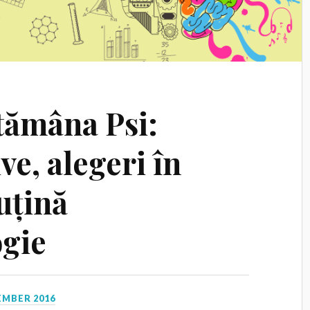
ptămâna Psi:
ve, alegeri în
uțină
gie
EMBER 2016