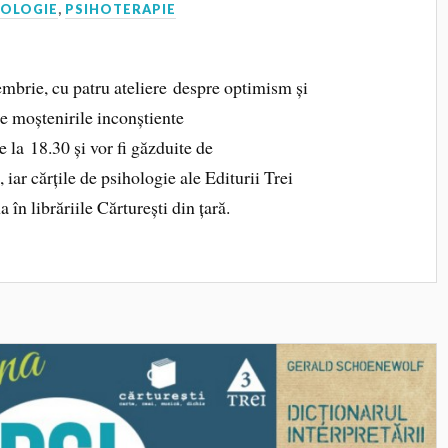
HOLOGIE
,
PSIHOTERAPIE
mbrie, cu patru ateliere despre optimism și
re moștenirile inconștiente
 la 18.30 și vor fi găzduite de
, iar cărțile de psihologie ale Editurii Trei
în librăriile Cărturești din țară.