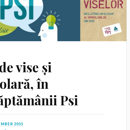
de vise și
olară, în
ăptămânii Psi
EMBER 2015