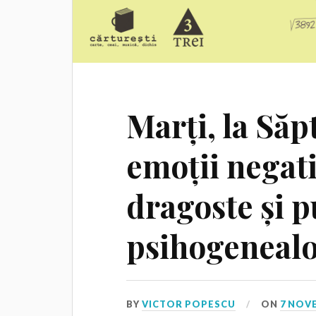
Marți, la Să
emoții negati
dragoste și p
psihogenealo
BY
VICTOR POPESCU
ON
7 NOV