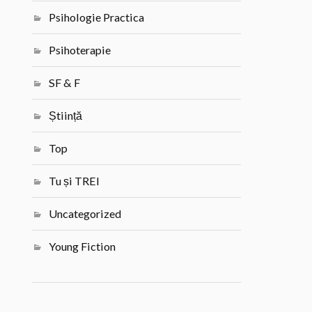
Psihologie Practica
Psihoterapie
SF & F
Știință
Top
Tu și TREI
Uncategorized
Young Fiction