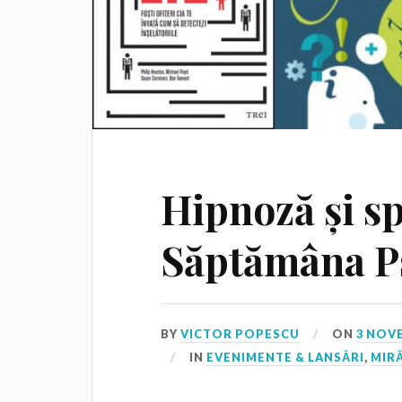
Hipnoză și sp
Săptămâna P
BY
VICTOR POPESCU
ON
3 NOV
IN
EVENIMENTE & LANSĂRI
,
MIR