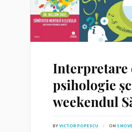
Interpretare 
psihologie șc
weekendul S
BY
VICTOR POPESCU
ON
5 NOV