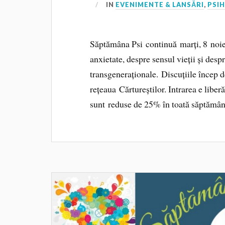
IN
EVENIMENTE & LANSĂRI
,
PSI
Săptămâna Psi continuă marți, 8 noie
anxietate, despre sensul vieții și desp
transgeneraționale. Discuțiile încep de
rețeaua Cărtureștilor. Intrarea e liberă
sunt reduse de 25% în toată săptămâna 