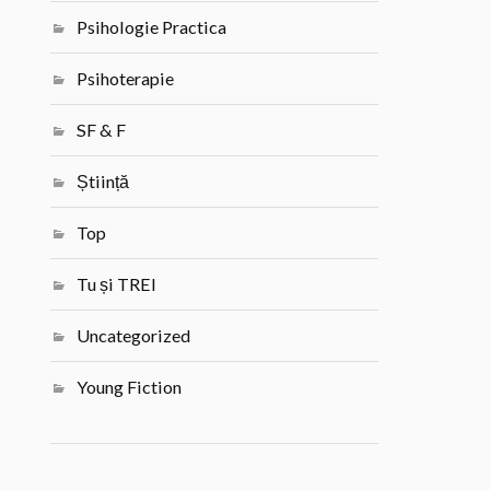
Psihologie Practica
Psihoterapie
SF & F
Știință
Top
Tu și TREI
Uncategorized
Young Fiction