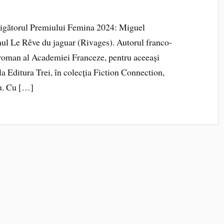
știgătorul Premiului Femina 2024: Miguel
nul Le Rêve du jaguar (Rivages). Autorul franco-
 roman al Academiei Franceze, pentru aceeași
e la Editura Trei, în colecția Fiction Connection,
u. Cu […]