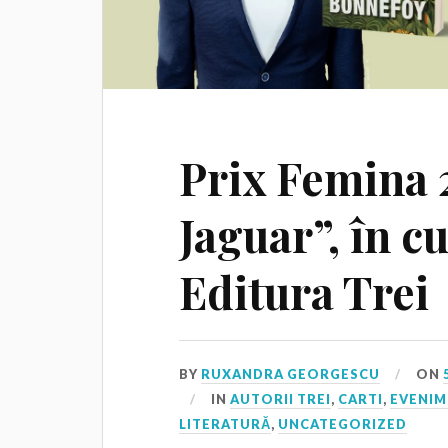
Prix Femina 
Jaguar”, în cu
Editura Trei
BY
RUXANDRA GEORGESCU
ON
IN
AUTORII TREI
,
CARTI
,
EVENIM
LITERATURĂ
,
UNCATEGORIZED