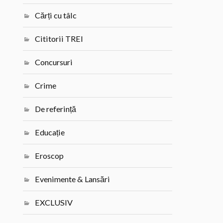
Cărți cu tâlc
Cititorii TREI
Concursuri
Crime
De referință
Educație
Eroscop
Evenimente & Lansări
EXCLUSIV