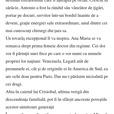
sărăcie, Antonio a fost la rândul său vânzător de țigări,
portar pe docuri, servitor într-un bordel înainte de a
deveni, grație energiei sale extraordinare, unul dintre cei
mai cunoscuți chirurgi din țara sa.
Un tovarăș excepțional îl va inspira. Ana Maria se va
remarca drept prima femeie doctor din regiune. Cei doi
vor fi părinții unei fiice pe care o vor numi cu numele
propriei lor națiuni: Venezuela. Legată atât de
prenumele ei, cât și de originile ei în America de Sud, ea
are ochi doar pentru Paris. Dar nu-i părăsim niciodată pe
cei dragi.
Abia în caietul lui Cristobal, ultima verigă din
descendența familială, pot fi în sfârșit ancorate poveștile
acestor uimitoare generații