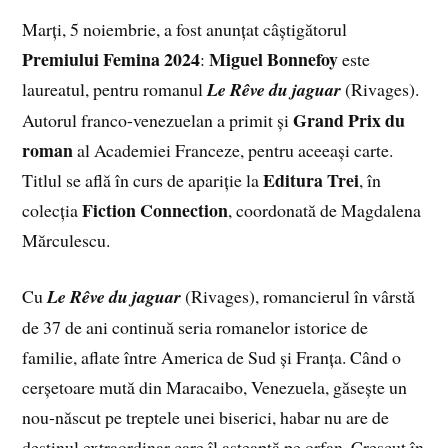
Marți, 5 noiembrie, a fost anunțat câștigătorul
Premiului Femina 2024
Miguel Bonnefoy
:
este
laureatul, pentru romanul
Le Rêve du jaguar
(Rivages).
Grand Prix du
Autorul franco-venezuelan a primit și
roman
al Academiei Franceze, pentru aceeași carte.
Editura Trei
Titlul se află în curs de apariție la
, în
Fiction Connection
colecția
, coordonată de Magdalena
Mărculescu.
Cu
Le Rêve du jaguar
(Rivages), romancierul în vârstă
de 37 de ani continuă seria romanelor istorice de
familie, aflate între America de Sud și Franța. Când o
cerșetoare mută din Maracaibo, Venezuela, găsește un
nou-născut pe treptele unei biserici, habar nu are de
destinul extraordinar care îl așteaptă pe orfan. Crescut în