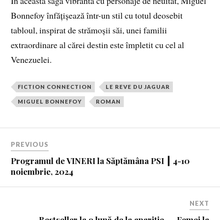
În această saga vibrantă cu personaje de neuitat, Miguel
Bonnefoy înfățișează într-un stil cu totul deosebit
tabloul, inspirat de strămoșii săi, unei familii
extraordinare al cărei destin este împletit cu cel al
Venezuelei.
FICTION CONNECTION
LE REVE DU JAGUAR
MIGUEL BONNEFOY
ROMAN
PREVIOUS
Programul de VINERI la Săptămâna PSI ┃ 4-10
noiembrie, 2024
NEXT
Bestseller la o lună de la apariție – „Femei la