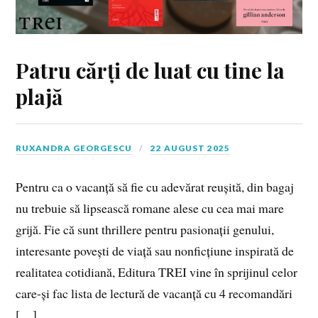
Patru cărți de luat cu tine la
plajă
RUXANDRA GEORGESCU
22 AUGUST 2025
Pentru ca o vacanță să fie cu adevărat reușită, din bagaj
nu trebuie să lipsească romane alese cu cea mai mare
grijă. Fie că sunt thrillere pentru pasionații genului,
interesante povești de viață sau nonficțiune inspirată de
realitatea cotidiană, Editura TREI vine în sprijinul celor
care-și fac lista de lectură de vacanță cu 4 recomandări
[…]