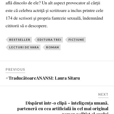
află dincolo de ele? Un alt aspect provocator al cărții
este că celebra actriță și scriitoare a inclus printre cele
174 de scrisori și propria fantezie sexuală, îndemnând
cititorii să o descopere.
BESTSELLER
EDITURA TREI
FICȚIUNE
LECTURI DE VARA
ROMAN
PREVIOUS
#TraducătoareANANSI: Laura Sitaru
NEXT
Dispărut într-o clipă – inteligența umană,
parteneră cu cea artificială în cel mai original
roman polițist al anului