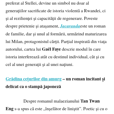
preferat al Stellei, devine un simbol nu doar al
generațiilor sacrificate de istoria violentă a Rwandei, ci
și al rezilienței și capacității de regenerare. Poveste
despre prietenie și atașament,
Jacaranda
este un roman
de familie, dar și unul al formării, urmărind maturizarea
lui Milan, protagonistul cărții. Parțial inspirată din viața
Gaël Faye
autorului, cartea lui
descrie modul în care
istoria interferează atât cu destinul individual, cât și cu
cel al unei generații și al unei națiuni.
Grădina cețurilor din amurg
– un roman incitant și
delicat ca o stampă japoneză
Tan Twan
Despre romanul malaezianului
Eng
s-a spus că este „înșelător de liniștit”. Poetic și cu o