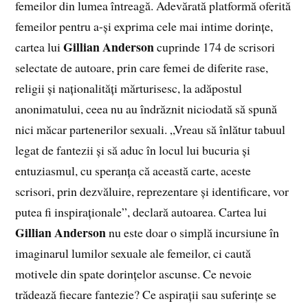
femeilor din lumea întreagă. Adevărată platformă oferită
femeilor pentru a-și exprima cele mai intime dorințe,
Gillian Anderson
cartea lui
cuprinde 174 de scrisori
selectate de autoare, prin care femei de diferite rase,
religii și naționalități mărturisesc, la adăpostul
anonimatului, ceea nu au îndrăznit niciodată să spună
nici măcar partenerilor sexuali. „Vreau să înlătur tabuul
legat de fantezii și să aduc în locul lui bucuria și
entuziasmul, cu speranța că această carte, aceste
scrisori, prin dezvăluire, reprezentare și identificare, vor
putea fi inspiraționale”, declară autoarea. Cartea lui
Gillian Anderson
nu este doar o simplă incursiune în
imaginarul lumilor sexuale ale femeilor, ci caută
motivele din spate dorințelor ascunse. Ce nevoie
trădează fiecare fantezie? Ce aspirații sau suferințe se