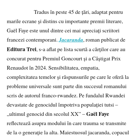
Tradus în peste 45 de țări, adaptat pentru
marile ecrane și distins cu importante premii literare,
Gaël Faye este unul dintre cei mai apreciați scriitori
francezi contemporani.
Jacaranda
, roman publicat de
Editura Trei
, s-a aflat pe lista scurtă a cărților care au
concurat pentru Premiul Goncourt și a Câștigat Prix
Renaudot în 2024. Sensibilitatea, empatia,
complexitatea temelor și răspunsurile pe care le oferă la
probleme universale sunt parte din succesul romanului
scris de autorul franco-rwandez. Pe fundalul Rwandei
devastate de genocidul împotriva populației tutsi –
Gaël Faye
„ultimul genocid din secolul XX” –
reflectează asupra modului în care trauma se transmite
de la o generație la alta. Maiestuosul jacaranda, copacul