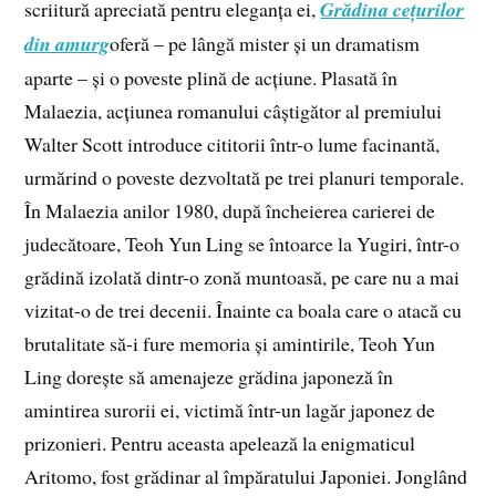
scriitură apreciată pentru eleganța ei,
Grădina cețurilor
din amurg
oferă – pe lângă mister și un dramatism
aparte – și o poveste plină de acțiune. Plasată în
Malaezia, acțiunea romanului câștigător al premiului
Walter Scott introduce cititorii într-o lume facinantă,
urmărind o poveste dezvoltată pe trei planuri temporale.
În Malaezia anilor 1980, după încheierea carierei de
judecătoare, Teoh Yun Ling se întoarce la Yugiri, într-o
grădină izolată dintr-o zonă muntoasă, pe care nu a mai
vizitat-o de trei decenii. Înainte ca boala care o atacă cu
brutalitate să-i fure memoria și amintirile, Teoh Yun
Ling dorește să amenajeze grădina japoneză în
amintirea surorii ei, victimă într-un lagăr japonez de
prizonieri. Pentru aceasta apelează la enigmaticul
Aritomo, fost grădinar al împăratului Japoniei. Jonglând