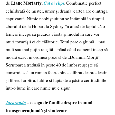
Liane Moriarty
de
,
Cât ai clipi
. Combinație perfect
echilibrată de mister, umor și dramă, cartea are o intrigă
captivantă. Nimic neobișnuit nu se întâmplă în timpul
zborului de la Hobart la Sydney, în afară de faptul că o
femeie începe să prezică vârsta și modul în care vor
muri tovarășii ei de călătorie. Totul pare o glumă – mai
mult sau mai puțin reușită – până când oamenii încep să
moară exact în ordinea prezisă de „Doamna Morții”.
Scriitoarea tradusă în peste 40 de limbi reușește să
construiască un roman foarte bine calibrat despre destin
și liberul arbitru, iubire și lupta de a păstra certitudinile
într-o lume în care nimic nu e sigur.
– o saga de familie despre traumă
Jacaranda
transgenerațională și vindecare