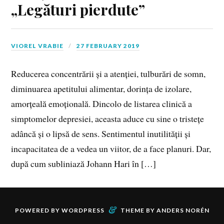
„Legături pierdute”
VIOREL VRABIE
27 FEBRUARY 2019
Reducerea concentrării și a atenției, tulburări de somn,
diminuarea apetitului alimentar, dorința de izolare,
amorțeală emoțională. Dincolo de listarea clinică a
simptomelor depresiei, aceasta aduce cu sine o tristețe
adâncă și o lipsă de sens. Sentimentul inutilității și
incapacitatea de a vedea un viitor, de a face planuri. Dar,
după cum subliniază Johann Hari în […]
&
POWERED BY
WORDPRESS
THEME BY
ANDERS NORÉN