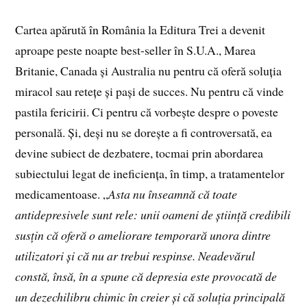
Cartea apărută în România la Editura Trei a devenit
aproape peste noapte best-seller în S.U.A., Marea
Britanie, Canada și Australia nu pentru că oferă soluția
miracol sau retețe și pași de succes. Nu pentru că vinde
pastila fericirii. Ci pentru că vorbește despre o poveste
personală. Și, deși nu se dorește a fi controversată, ea
devine subiect de dezbatere, tocmai prin abordarea
subiectului legat de ineficiența, în timp, a tratamentelor
medicamentoase. „
Asta nu înseamnă că toate
antidepresivele sunt rele: unii oameni de știință credibili
susțin că oferă o ameliorare temporară unora dintre
utilizatori și că nu ar trebui respinse. Neadevărul
constă, însă, în a spune că depresia este provocată de
un dezechilibru chimic în creier și că soluția principală