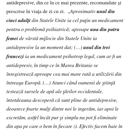
antidepresive, din ce în ce mai prezente, recomandate și
prescrise în viața de zi cu zi. „
Aproximativ
unul din
cinci adulţi
din Statele Unite ia cel puţin un medicament
pentru o problemă psihiatrică; aproape
una din patru
femei
de vârstă mijlocie din Statele Unite ia
antidepresive la un moment dat; (…)
unul din trei
francezi
ia un medicament psihotrop legal, cum ar fi un
antidepresiv, în timp ce în Marea Britanie se
înregistrează aproape cea mai mare rată a utilizării din
întreaga Europă. (…) Atunci când oamenii de ştiinţă
testează sursele de apă ale ţărilor occidentale,
întotdeauna descoperă că sunt pline de antidepresive,
deoarece foarte mulţi dintre noi le ingerăm, iar apoi le
excretăm, astfel încât pur şi simplu nu pot fi eliminate
din apa pe care o bem în fiecare zi. Efectiv facem baie în