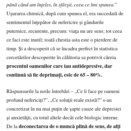
până când am înţeles, în sfârşit, ceea ce îmi spunea.
”
Uşurarea chimică, după cum spunea el, era succedată de
sentimentul înţepător de nefericire și gândurile
puternice, recurente, precum: viaţa nu are sens; tot ceea
ce faci este inutil; toată chestia asta este o pierdere de
timp. Și a descoperit că se încadra perfect în statistica
cercetărilor descoperite în călătoria sa potrivit căreia
procentul oamenilor care iau antidepresive, dar
continuă să fie deprimați, este de 65 – 80%.
Răspunsurile la noile întrebări – „Ce îi face pe oameni
profund nefericiți?”, „Ce soluții reale există?” s-au
concretizat în nu mai puțin de șapte cauze ale depresiei
și anxietății, cu totul altele decât cele biologic interne.
deconectarea de o muncă plină de sens, de alţi
De la