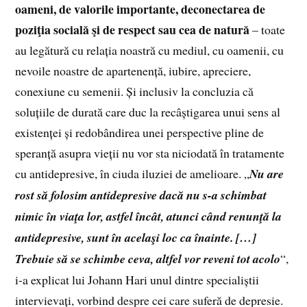
oameni, de valorile importante, deconectarea de
poziţia socială şi de respect sau cea de natură
– toate
au legătură cu relația noastră cu mediul, cu oamenii, cu
nevoile noastre de apartenență, iubire, apreciere,
conexiune cu semenii. Și inclusiv la concluzia că
soluțiile de durată care duc la recâștigarea unui sens al
existenței și redobândirea unei perspective pline de
speranță asupra vieții nu vor sta niciodată în tratamente
cu antidepresive, în ciuda iluziei de amelioare. „
Nu are
rost să folosim antidepresive dacă nu s-a schimbat
nimic în viaţa lor, astfel încât, atunci când renunţă la
antidepresive, sunt în acelaşi loc ca înainte. […]
Trebuie să se schimbe ceva, altfel vor reveni tot acolo
“,
i-a explicat lui Johann Hari unul dintre specialiștii
intervievați, vorbind despre cei care suferă de depresie.