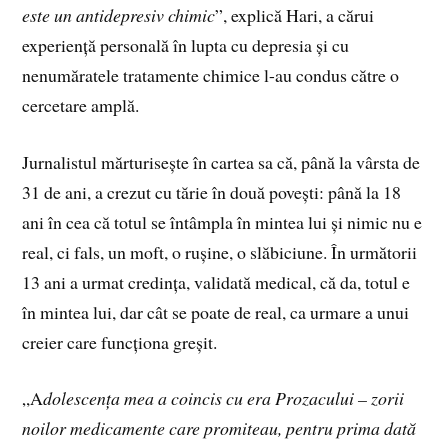
este un antidepresiv chimic
”, explică Hari, a cărui
experiență personală în lupta cu depresia și cu
nenumăratele tratamente chimice l-au condus către o
cercetare amplă.
Jurnalistul mărturisește în cartea sa că, până la vârsta de
31 de ani, a crezut cu tărie în două povești: până la 18
ani în cea că totul se întâmpla în mintea lui și nimic nu e
real, ci fals, un moft, o rușine, o slăbiciune. În următorii
13 ani a urmat credința, validată medical, că da, totul e
în mintea lui, dar cât se poate de real, ca urmare a unui
creier care funcționa greșit.
„A
dolescența mea a coincis cu era Prozacului – zorii
noilor medicamente care promiteau, pentru prima dată