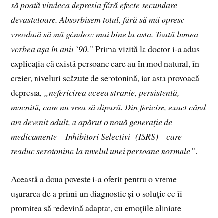
să poată vindeca depresia fără efecte secundare
devastatoare. Absorbisem totul, fără să mă opresc
vreodată să mă gândesc mai bine la asta. Toată lumea
vorbea așa în anii
`
90.”
Prima vizită la doctor i-a adus
explicația că există persoane care au în mod natural, în
creier, niveluri scăzute de serotonină, iar asta provoacă
depresia
, „nefericirea aceea stranie, persistentă,
mocnită, care nu vrea să dipară. Din fericire, exact când
am devenit adult, a apărut o nouă generație de
medicamente – Inhibitori Selectivi (ISRS) – care
readuc serotonina la nivelul unei persoane normale”
.
Această a doua poveste i-a oferit pentru o vreme
ușurarea de a primi un diagnostic și o soluție ce îi
promitea să redevină adaptat, cu emoțiile aliniate