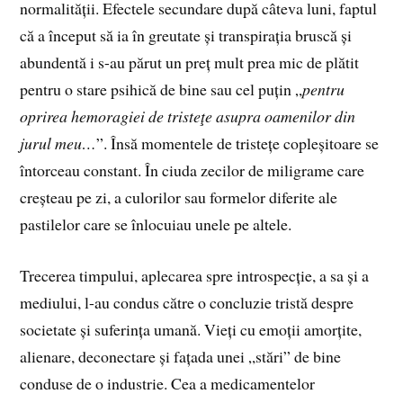
normalității. Efectele secundare după câteva luni, faptul
că a început să ia în greutate și transpirația bruscă și
abundentă i s-au părut un preț mult prea mic de plătit
pentru o stare psihică de bine sau cel puțin „
pentru
oprirea hemoragiei de tristeţe asupra oamenilor din
jurul meu…
”. Însă momentele de tristețe copleșitoare se
întorceau constant. În ciuda zecilor de miligrame care
creșteau pe zi, a culorilor sau formelor diferite ale
pastilelor care se înlocuiau unele pe altele.
Trecerea timpului, aplecarea spre introspecție, a sa și a
mediului, l-au condus către o concluzie tristă despre
societate și suferința umană. Vieți cu emoții amorțite,
alienare, deconectare și fațada unei „stări” de bine
conduse de o industrie. Cea a medicamentelor