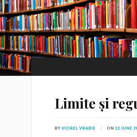
Limite și reg
BY
VIOREL VRABIE
ON
22 JUNE 2