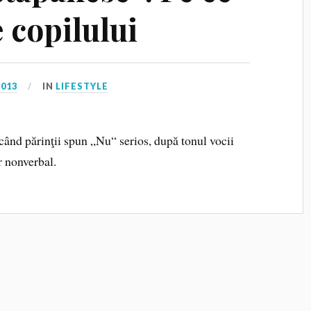
e copilului
2013
IN
LIFESTYLE
când părinţii spun „Nu“ serios, după tonul vocii
 nonverbal.