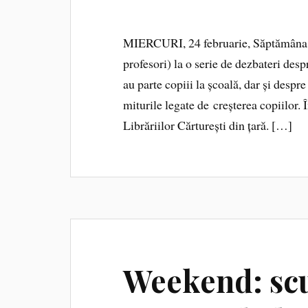
MIERCURI, 24 februarie, Săptămâna Psi
profesori) la o serie de dezbateri de
au parte copiii la școală, dar și des
miturile legate de creșterea copiilor. Î
Librăriilor Cărturești din țară. […]
Weekend: scut