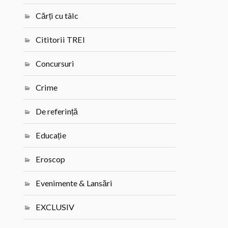
Cărți cu tâlc
Cititorii TREI
Concursuri
Crime
De referință
Educație
Eroscop
Evenimente & Lansări
EXCLUSIV