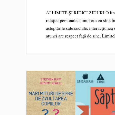
AI LIMITE ȘI RIDICI ZIDURI O limită
relației personale a unui om cu sine în
așteptările sale sociale, interacțiune
atunci are respect față de sine. Limit