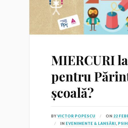
MIERCURI la
pentru Părin
școală?
BY
VICTOR POPESCU
ON
22 FEB
IN
EVENIMENTE & LANSĂRI
,
PSI