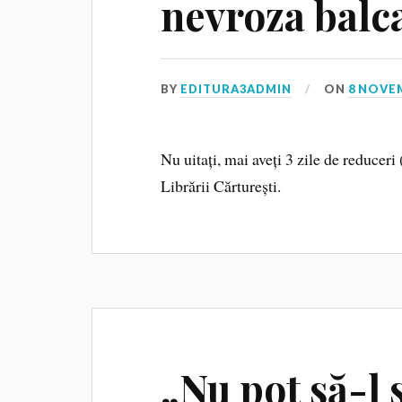
nevroza balc
BY
EDITURA3ADMIN
ON
8 NOVE
Nu uitați, mai aveți 3 zile de reduceri
Librării Cărturești.
„Nu pot să-l 