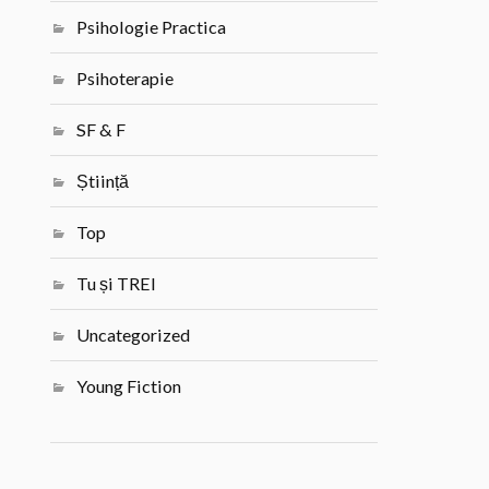
Psihologie Practica
Psihoterapie
SF & F
Știință
Top
Tu și TREI
Uncategorized
Young Fiction