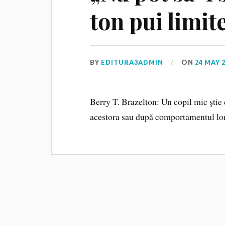
ton pui limit
BY
EDITURA3ADMIN
ON
24 MAY 
Berry T. Brazelton: Un copil mic ştie 
acestora sau după comportamentul lor