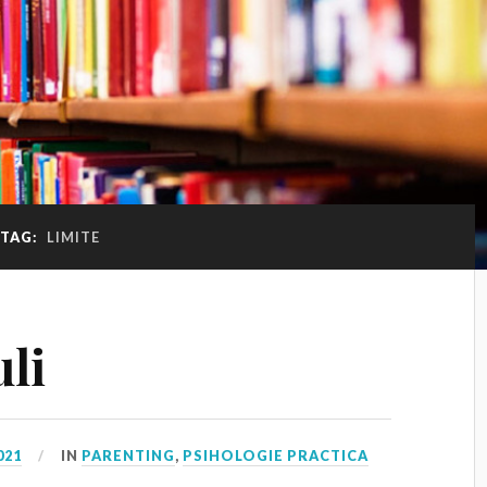
TAG:
LIMITE
uli
021
IN
PARENTING
,
PSIHOLOGIE PRACTICA