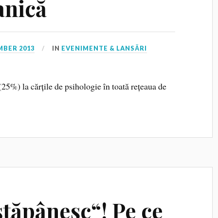
anică
MBER 2013
IN
EVENIMENTE & LANSĂRI
 (25%) la cărțile de psihologie în toată rețeaua de
stăpânesc“! Pe ce