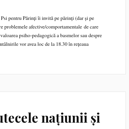
 pentru Părinți îi invită pe părinți (dar și pe
spre problemele afective/comportamentale de care
pre valoarea psiho-pedagogică a basmelor sau despre
ntâlnirile vor avea loc de la 18.30 în rețeaua
ecele națiunii și