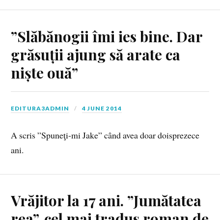
”Slăbănogii îmi ies bine. Dar
grăsuții ajung să arate ca
niște ouă”
EDITURA3ADMIN
4 JUNE 2014
A scris ”Spuneţi-mi Jake” când avea doar doisprezece
ani.
Vrăjitor la 17 ani. ”Jumătatea
rea”, cel mai tradus roman de