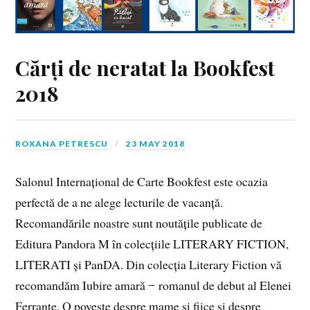
Cărți de neratat la Bookfest
2018
ROXANA PETRESCU
23 MAY 2018
Salonul Internațional de Carte Bookfest este ocazia
perfectă de a ne alege lecturile de vacanță.
Recomandările noastre sunt noutățile publicate de
Editura Pandora M în colecțiile LITERARY FICTION,
LITERATI și PanDA. Din colecția Literary Fiction vă
recomandăm Iubire amară ̶ romanul de debut al Elenei
Ferrante. O poveste despre mame şi fiice şi despre