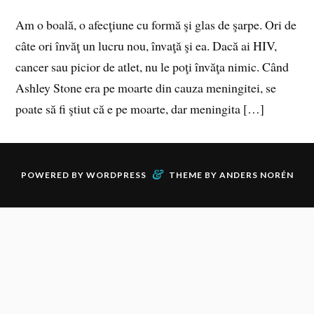
Am o boală, o afecţiune cu formă şi glas de şarpe. Ori de
câte ori învăţ un lucru nou, învaţă şi ea. Dacă ai HIV,
cancer sau picior de atlet, nu le poţi învăţa nimic. Când
Ashley Stone era pe moarte din cauza meningitei, se
poate să fi ştiut că e pe moarte, dar meningita […]
&
POWERED BY
WORDPRESS
THEME BY
ANDERS NORÉN