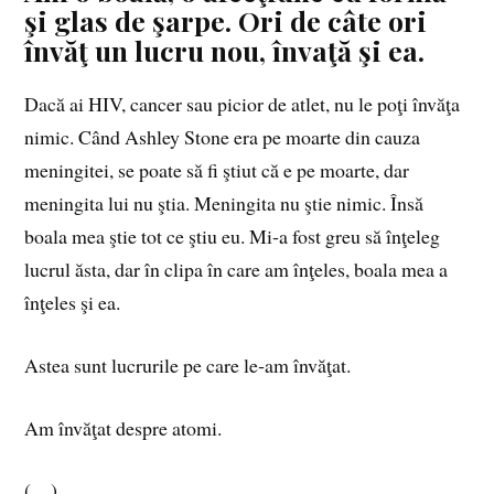
şi glas de şarpe. Ori de câte ori
învăţ un lucru nou, învaţă şi ea.
Dacă ai HIV, cancer sau picior de atlet, nu le poţi învăţa
nimic. Când Ashley Stone era pe moarte din cauza
meningitei, se poate să fi ştiut că e pe moarte, dar
meningita lui nu ştia. Meningita nu ştie nimic. Însă
boala mea ştie tot ce ştiu eu. Mi‑a fost greu să înţeleg
lucrul ăsta, dar în clipa în care am înţeles, boala mea a
înţeles şi ea.
Astea sunt lucrurile pe care le‑am învăţat.
Am învăţat despre atomi.
(…)