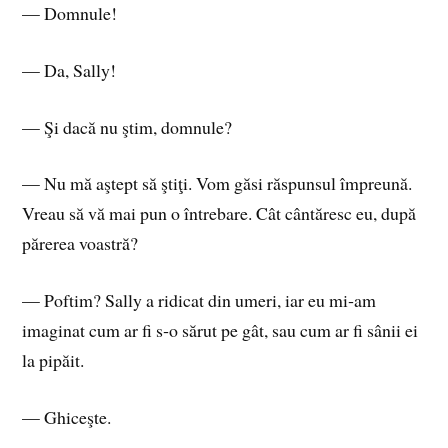
— Domnule!
— Da, Sally!
— Şi dacă nu ştim, domnule?
— Nu mă aştept să ştiţi. Vom găsi răspunsul împreună.
Vreau să vă mai pun o întrebare. Cât cântăresc eu, după
părerea voastră?
— Poftim? Sally a ridicat din umeri, iar eu mi‑am
imaginat cum ar fi s‑o sărut pe gât, sau cum ar fi sânii ei
la pipăit.
— Ghiceşte.