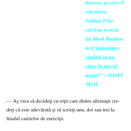
dureros, pe care îl
veţi adora,
Nathan Filer
calcă pe urmele
lui Mark Haddon
în
O întâmplare
ciudată cu un
câine la miezul
nopţii
!” – DAILY
MAIL
— Aş vrea să decideţi cu toţii care dintre afirmaţii cre­
deţi că este adevărată şi să scrieţi unu, doi sau trei la
fina­lul caietelor de exerciţii.