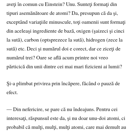
aveţi în comun cu Einstein? Unu. Sunteţi formaţi din
tipuri asemănătoare de atomi? Da, presupun că da şi,
exceptând variaţiile minuscule, toţi oamenii sunt formaţi
din aceleaşi ingrediente de bază, oxigen (şaizeci şi cinci
la sută), carbon (optsprezece la sută), hidrogen (zece la
sută) etc. Deci şi numărul doi e corect, dar ce ziceţi de
numărul trei? Oare se află acum printre noi vreo
părticică din unii dintre cei mai mari fizicieni ai lumii?
Şi‑a plimbat privirea prin încăpere, făcând o pauză de
efect.
— Din nefericire, se pare că nu îndeajuns. Pentru cei
interesaţi, răspunsul este da, şi nu doar unu‑doi atomi, ci
probabil că mulţi, mulţi, mulţi atomi, care mai demult au