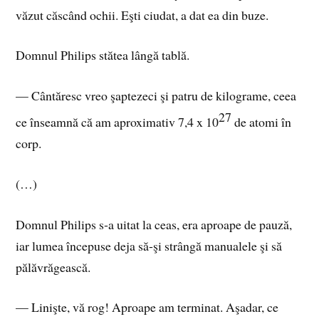
văzut căscând ochii. Eşti ciudat, a dat ea din buze.
Domnul Philips stătea lângă tablă.
— Cântăresc vreo şaptezeci şi patru de kilograme, ceea
27
ce înseamnă că am aproximativ 7,4 x 10
de atomi în
corp.
(…)
Domnul Philips s‑a uitat la ceas, era aproape de pauză,
iar lumea începuse deja să‑şi strângă manualele şi să
pălăvrăgească.
— Linişte, vă rog! Aproape am terminat. Aşadar, ce