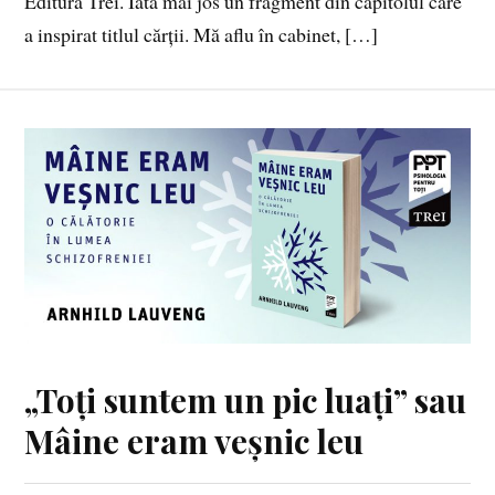
Editura Trei. Iată mai jos un fragment din capitolul care
a inspirat titlul cărții. Mă aflu în cabinet, […]
„Toți suntem un pic luați” sau
Mâine eram veșnic leu