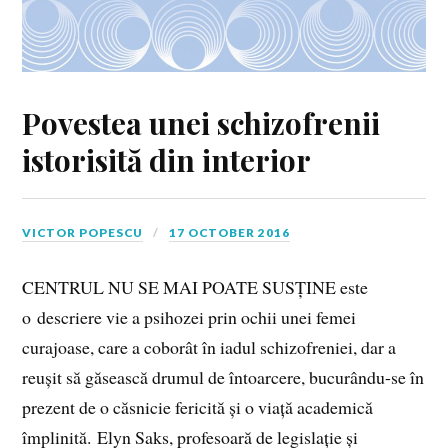
Povestea unei schizofrenii
istorisită din interior
VICTOR POPESCU
17 OCTOBER 2016
CENTRUL NU SE MAI POATE SUSȚINE este
o descriere vie a psihozei prin ochii unei femei
curajoase, care a coborât în iadul schizofreniei, dar a
reușit să găsească drumul de întoarcere, bucurându-se în
prezent de o căsnicie fericită și o viață academică
împlinită. Elyn Saks, profesoară de legislație și