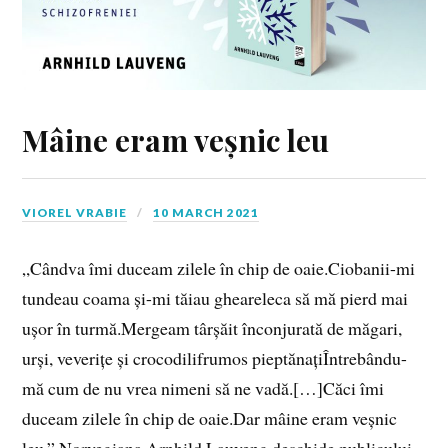
Mâine eram veșnic leu
VIOREL VRABIE
10 MARCH 2021
„Cândva îmi duceam zilele în chip de oaie.Ciobanii-mi
tundeau coama și-mi tăiau gheareleca să mă pierd mai
ușor în turmă.Mergeam târșăit înconjurată de măgari,
urși, veverițe și crocodilifrumos pieptănațiÎntrebându-
mă cum de nu vrea nimeni să ne vadă.[…]Căci îmi
duceam zilele în chip de oaie.Dar mâine eram veșnic
leu.” Norvegiana Arnhild Lauveng deschide publicului