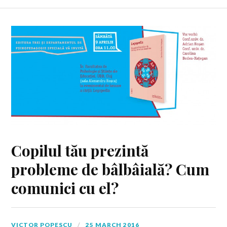
Copilul tău prezintă
probleme de bâlbâială? Cum
comunici cu el?
VICTOR POPESCU
25 MARCH 2016