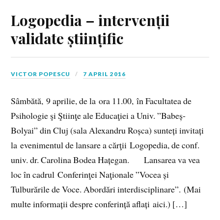
Logopedia – intervenții
validate științific
VICTOR POPESCU
7 APRIL 2016
Sâmbătă, 9 aprilie, de la ora 11.00, în Facultatea de
Psihologie şi Ştiinţe ale Educaţiei a Univ. ”Babeș-
Bolyai” din Cluj (sala Alexandru Roșca) sunteți invitați
la evenimentul de lansare a cărţii Logopedia, de conf.
univ. dr. Carolina Bodea Hațegan. Lansarea va vea
loc în cadrul Conferinţei Naţionale ”Vocea și
Tulburările de Voce. Abordări interdisciplinare”. (Mai
multe informații despre conferință aflați aici.) […]