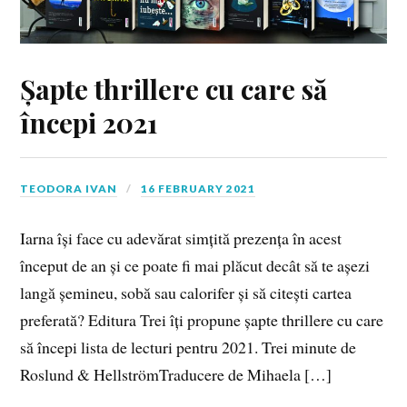
Șapte thrillere cu care să
începi 2021
TEODORA IVAN
16 FEBRUARY 2021
Iarna își face cu adevărat simțită prezența în acest
început de an și ce poate fi mai plăcut decât să te așezi
langă șemineu, sobă sau calorifer și să citești cartea
preferată? Editura Trei îți propune șapte thrillere cu care
să începi lista de lecturi pentru 2021. Trei minute de
Roslund & HellströmTraducere de Mihaela […]