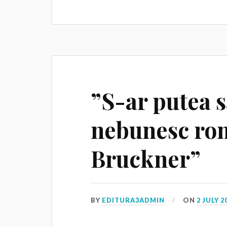
”S-ar putea s
nebunesc rom
Bruckner”
BY
EDITURA3ADMIN
ON
2 JULY 2