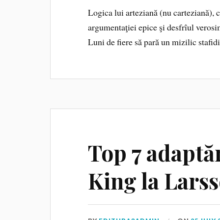
Logica lui arteziană (nu carteziană), 
argumentaţiei epice şi desfrîul verosi
Luni de fiere să pară un mizilic stafidi
Top 7 adaptăr
King la Lars