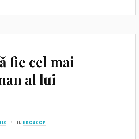
ă fie cel mai
an al lui
013
IN
EROSCOP