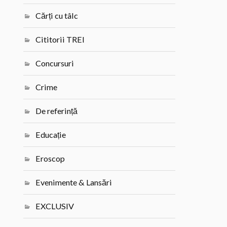
Cărți cu tâlc
Cititorii TREI
Concursuri
Crime
De referință
Educație
Eroscop
Evenimente & Lansări
EXCLUSIV