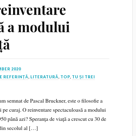
reinventare
ă a modului
ță
BER 2020
E REFERINȚĂ
,
LITERATURĂ
,
TOP
,
TU ȘI TREI
lum semnat de Pascal Bruckner, este o filosofie a
ci pe curaj. O reinventare spectaculoasă a modului
950 până azi? Speranța de viață a crescut cu 30 de
 din secolul al […]