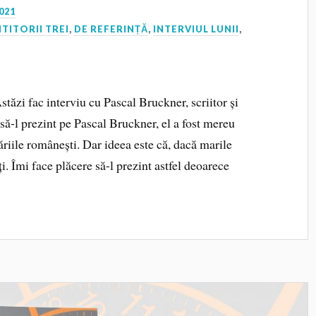
021
ITITORII TREI
,
DE REFERINȚĂ
,
INTERVIUL LUNII
,
zi fac interviu cu Pascal Bruckner, scriitor și
 să-l prezint pe Pascal Bruckner, el a fost mereu
ăriile românești. Dar ideea este că, dacă marile
ți. Îmi face plăcere să-l prezint astfel deoarece