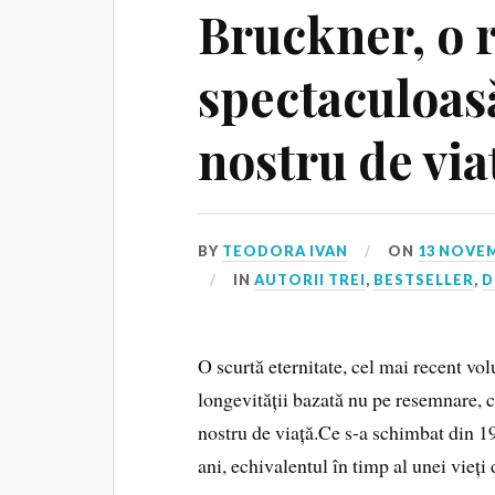
Bruckner, o 
spectaculoas
nostru de via
BY
TEODORA IVAN
ON
13 NOVEM
IN
AUTORII TREI
,
BESTSELLER
,
D
O scurtă eternitate, cel mai recent vo
longevității bazată nu pe resemnare, 
nostru de viață.Ce s-a schimbat din 1
ani, echivalentul în timp al unei vieți