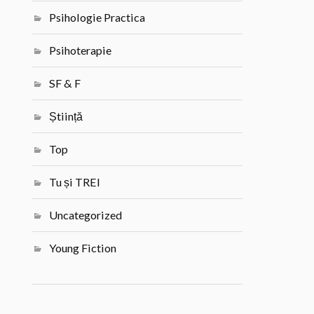
Psihologie Practica
Psihoterapie
SF & F
Știință
Top
Tu și TREI
Uncategorized
Young Fiction