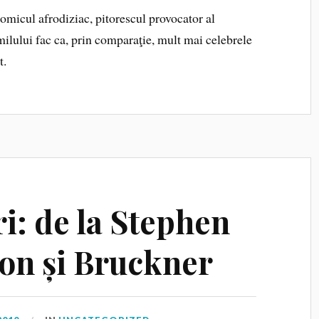
comicul afrodiziac, pitorescul provocator al
milului fac ca, prin comparaţie, mult mai celebrele
t.
i: de la Stephen
son și Bruckner