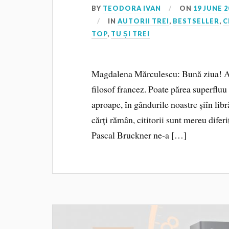
BY
TEODORA IVAN
ON
19 JUNE 2
IN
AUTORII TREI
,
BESTSELLER
,
C
TOP
,
TU ȘI TREI
Magdalena Mărculescu: Bună ziua! Astă
filosof francez. Poate părea superfluu
aproape, în gândurile noastre șiîn libr
cărți rămân, cititorii sunt mereu diferi
Pascal Bruckner ne-a […]