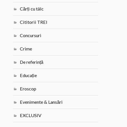
Cărți cu tâlc
Cititorii TREI
Concursuri
Crime
De referință
Educație
Eroscop
Evenimente & Lansări
EXCLUSIV