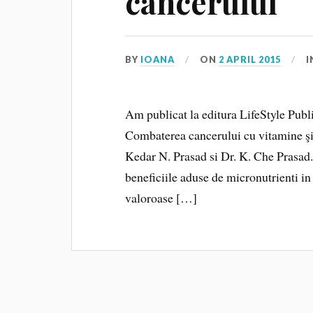
cancerului
BY
IOANA
ON
2 APRIL 2015
I
Am publicat la editura LifeStyle Publ
Combaterea cancerului cu vitamine şi an
Kedar N. Prasad si Dr. K. Che Prasad. 
beneficiile aduse de micronutrienti in 
valoroase […]