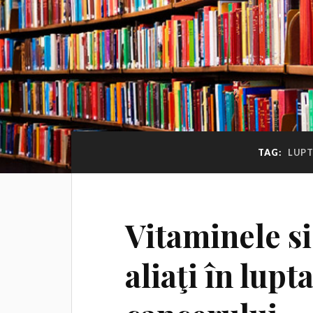
TAG:
LUPT
Vitaminele si
aliaţi în lupt