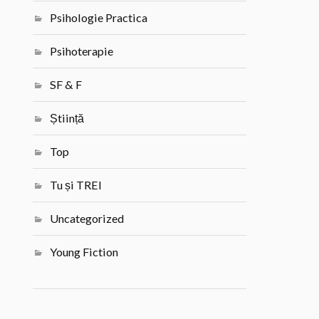
Psihologie Practica
Psihoterapie
SF & F
Știință
Top
Tu și TREI
Uncategorized
Young Fiction