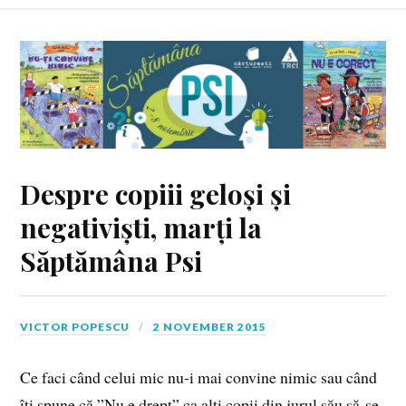
Despre copiii geloși și
negativiști, marți la
Săptămâna Psi
VICTOR POPESCU
2 NOVEMBER 2015
Ce faci când celui mic nu-i mai convine nimic sau când
îți spune că ”Nu e drept” ca alți copii din jurul său să se