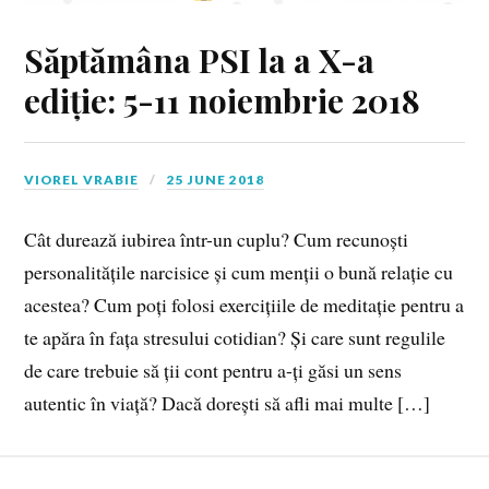
Săptămâna PSI la a X-a
ediție: 5-11 noiembrie 2018
VIOREL VRABIE
25 JUNE 2018
Cât durează iubirea într-un cuplu? Cum recunoști
personalitățile narcisice și cum menții o bună relație cu
acestea? Cum poți folosi exercițiile de meditație pentru a
te apăra în fața stresului cotidian? Și care sunt regulile
de care trebuie să ții cont pentru a-ți găsi un sens
autentic în viață? Dacă dorești să afli mai multe […]