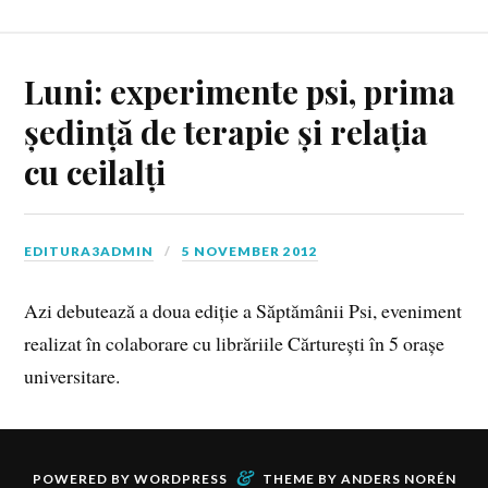
Luni: experimente psi, prima
ședință de terapie și relația
cu ceilalți
EDITURA3ADMIN
5 NOVEMBER 2012
Azi debutează a doua ediție a Săptămânii Psi, eveniment
realizat în colaborare cu librăriile Cărturești în 5 orașe
universitare.
&
POWERED BY
WORDPRESS
THEME BY
ANDERS NORÉN