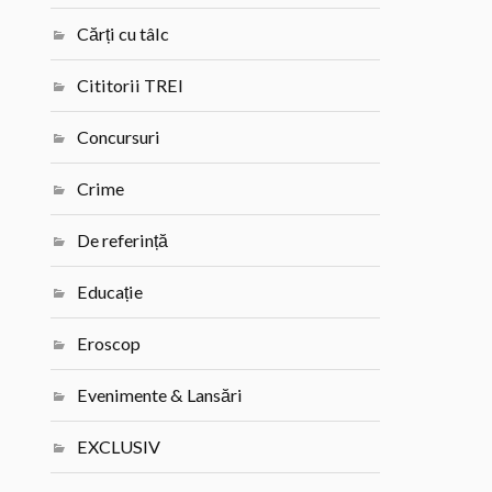
Cărți cu tâlc
Cititorii TREI
Concursuri
Crime
De referință
Educație
Eroscop
Evenimente & Lansări
EXCLUSIV