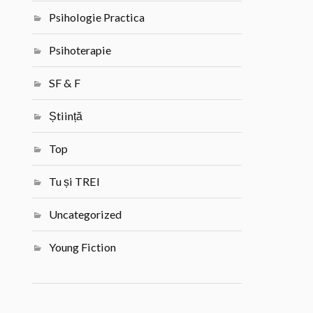
Psihologie Practica
Psihoterapie
SF & F
Știință
Top
Tu și TREI
Uncategorized
Young Fiction