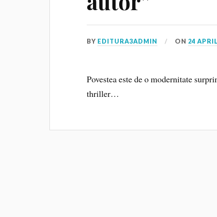
autor”
BY
EDITURA3ADMIN
ON
24 APRIL
Povestea este de o modernitate surpri
thriller…