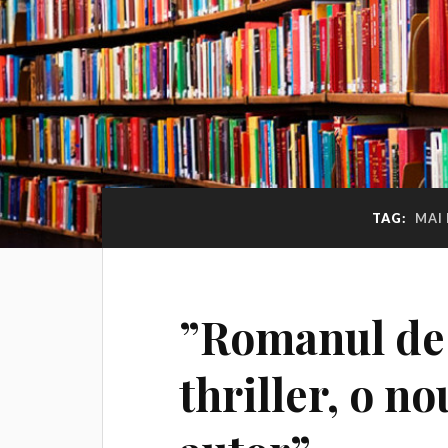
TAG:
MAI
”Romanul de
thriller, o n