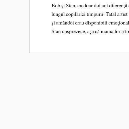
Bob și Stan, cu doar doi ani diferență d
lungul copilăriei timpurii. Tatăl artist
și amândoi erau disponibili emoțional
Stan unsprezece, așa că mama lor a f