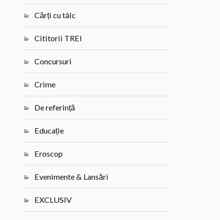
Cărți cu tâlc
Cititorii TREI
Concursuri
Crime
De referință
Educație
Eroscop
Evenimente & Lansări
EXCLUSIV