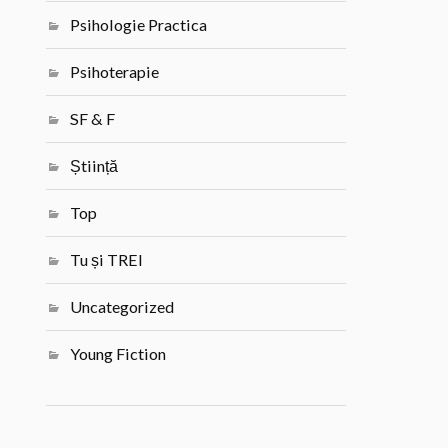
Psihologie Practica
Psihoterapie
SF & F
Știință
Top
Tu și TREI
Uncategorized
Young Fiction