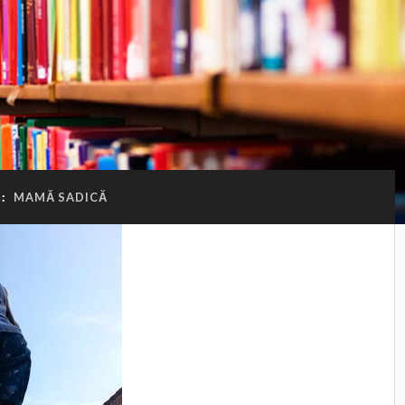
G:
MAMĂ SADICĂ