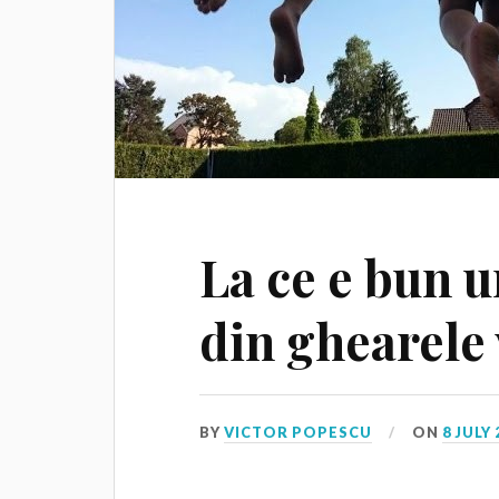
La ce e bun 
din ghearele 
BY
VICTOR POPESCU
ON
8 JULY 