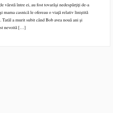
e vârstă între ei, au fost tovarăși nedespărțiți de‑a
 și mama casnică le ofereau o viață relativ liniștită
. Tatăl a murit subit când Bob avea nouă ani și
ost nevoită […]