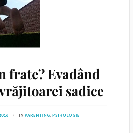
un frate? Evadând
vrăjitoarei sadice
2016
IN
PARENTING
,
PSIHOLOGIE