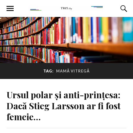
TAG:
MAMĂ VITREGĂ
Ursul polar și anti-prințesa:
Dacă Stieg Larsson ar fi fost
femeie…