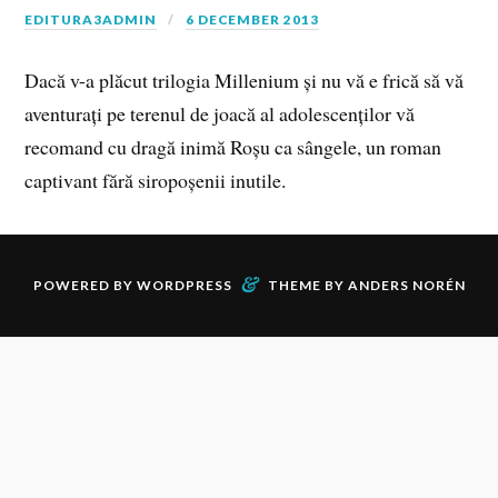
EDITURA3ADMIN
6 DECEMBER 2013
Dacă v-a plăcut trilogia Millenium și nu vă e frică să vă
aventurați pe terenul de joacă al adolescenților vă
recomand cu dragă inimă Roșu ca sângele, un roman
captivant fără siropoșenii inutile.
&
POWERED BY
WORDPRESS
THEME BY
ANDERS NORÉN