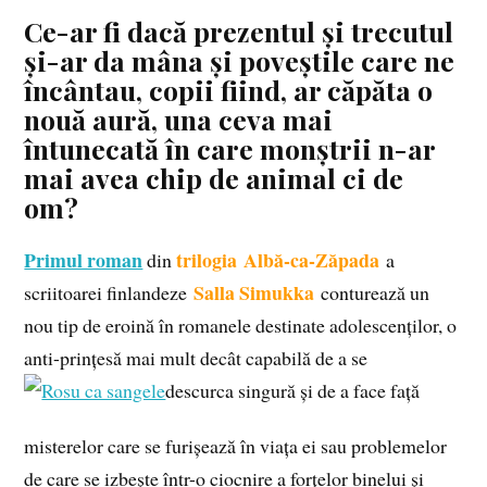
Ce-ar fi dacă prezentul și trecutul
și-ar da mâna și poveștile care ne
încântau, copii fiind, ar căpăta o
nouă aură, una ceva mai
întunecată în care monștrii n-ar
mai avea chip de animal ci de
om?
Primul roman
trilogia Albă-ca-Zăpada
din
a
Salla Simukka
scriitoarei finlandeze
conturează un
nou tip de eroină în romanele destinate adolescenților, o
anti-prințesă mai mult decât capabilă de a se
descurca singură și de a face față
misterelor care se furișează în viața ei sau problemelor
de care se izbește într-o ciocnire a forțelor binelui și