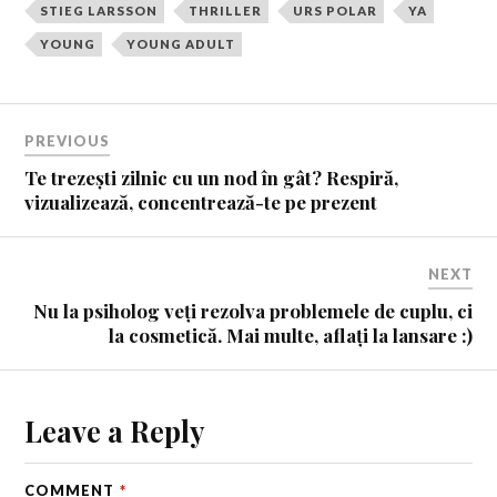
STIEG LARSSON
THRILLER
URS POLAR
YA
YOUNG
YOUNG ADULT
PREVIOUS
Te trezești zilnic cu un nod în gât? Respiră,
vizualizează, concentrează-te pe prezent
NEXT
Nu la psiholog veți rezolva problemele de cuplu, ci
la cosmetică. Mai multe, aflați la lansare :)
Leave a Reply
COMMENT
*