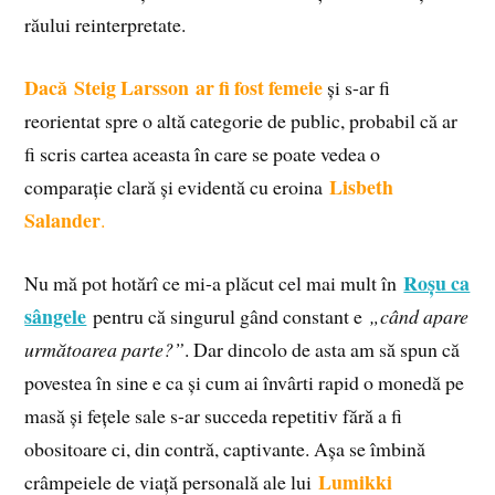
răului reinterpretate.
Dacă Steig Larsson ar fi fost femeie
și s-ar fi
reorientat spre o altă categorie de public, probabil că ar
fi scris cartea aceasta în care se poate vedea o
Lisbeth
comparație clară și evidentă cu eroina
Salander
.
Roșu ca
Nu mă pot hotărî ce mi-a plăcut cel mai mult în
sângele
pentru că singurul gând constant e
„când apare
următoarea parte?”
. Dar dincolo de asta am să spun că
povestea în sine e ca și cum ai învârti rapid o monedă pe
masă și fețele sale s-ar succeda repetitiv fără a fi
obositoare ci, din contră, captivante. Așa se îmbină
Lumikki
crâmpeiele de viață personală ale lui