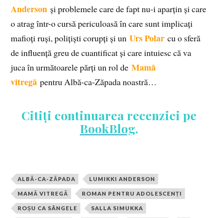
Anderson
și problemele care de fapt nu-i aparțin și care
o atrag într-o cursă periculoasă în care sunt implicați
Urs Polar
mafioți ruși, polițiști corupți și un
cu o sferă
de influență greu de cuantificat și care intuiesc că va
Mamă
juca în următoarele părți un rol de
vitregă
pentru Albă-ca-Zăpada noastră…
Citiți continuarea recenziei pe
BookBlog
.
ALBĂ-CA-ZĂPADA
LUMIKKI ANDERSON
MAMĂ VITREGĂ
ROMAN PENTRU ADOLESCENȚI
ROȘU CA SÂNGELE
SALLA SIMUKKA