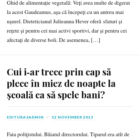
Ghid de alimentație vegetală: Veți avea multe de digerat
la acest Gaudeamus, așa că începeți cu un antreu mai
ușurel. Dieteticianul Julieanna Hever oferă sfaturi și
rețete și pentru cei mai activi sportivi, dar și pentru cei
afectați de diverse boli. De asemenea, […]
Cui i‑ar trece prin cap să
plece în miez de noapte la
şcoală ca să spele bani?
EDITURA3ADMIN
12 NOVEMBER 2013
Fata poliţistului. Băiatul directorului. Tiparul era atît de